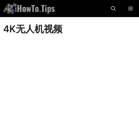
跳
菜
到
内
单
4K无人机视频
容