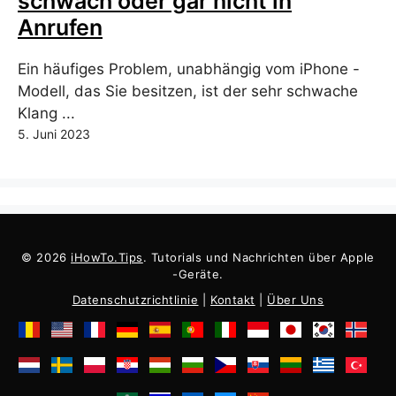
schwach oder gar nicht in
Anrufen
Ein häufiges Problem, unabhängig vom iPhone -
Modell, das Sie besitzen, ist der sehr schwache
Klang ...
5. Juni 2023
© 2026
iHowTo.Tips
. Tutorials und Nachrichten über Apple
-Geräte.
Datenschutzrichtlinie
|
Kontakt
|
Über Uns