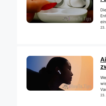
Die
En
ei
23.
A
z
We
wi
Va
23.