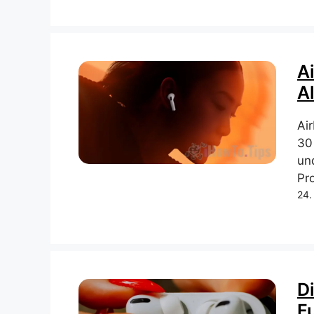
A
Al
Ai
30
un
Pro
24.
D
F