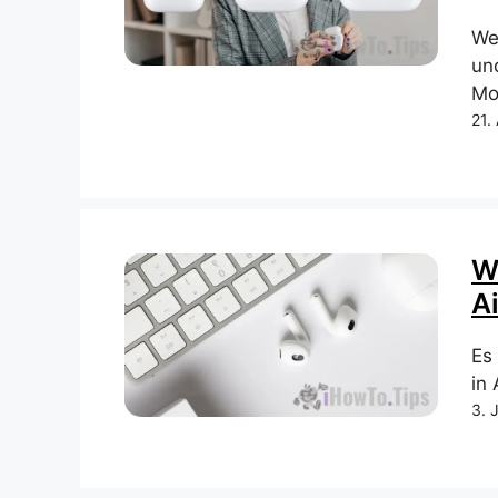
We
un
Mo
21.
W
A
Es
in
3. 