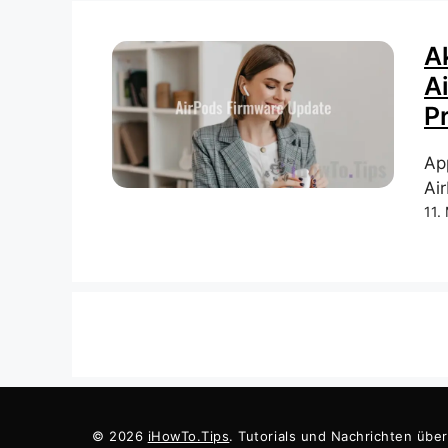
A
A
P
Ap
Ai
11.
© 2026
iHowTo.Tips
. Tutorials und Nachrichten übe