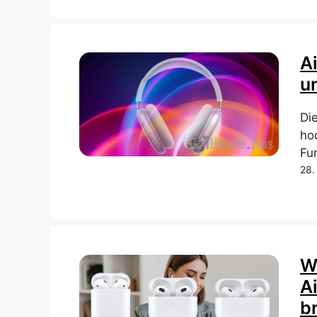
A
u
Di
ho
Fun
28.
W
A
b