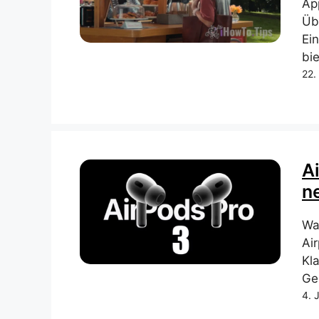
Ap
Üb
Ei
bie
22.
A
n
Wa
Ai
Kl
Ge
4. 