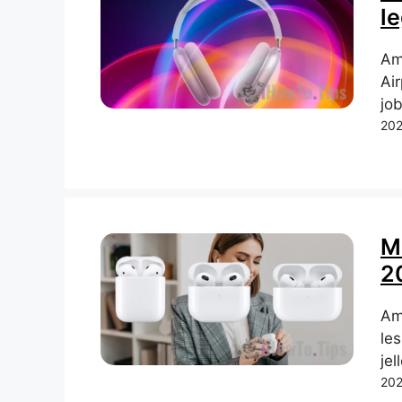
l
Am
Air
job
202
M
2
Am
les
jel
202