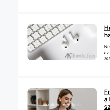
H
h
Ne
az 
202
Fr
a
s