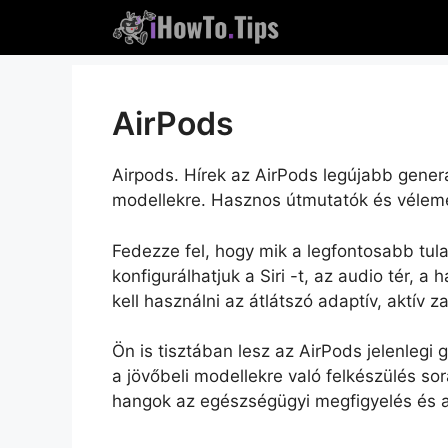
Ugrás
a
tartalomra
AirPods
Airpods. Hírek az AirPods legújabb generác
modellekre. Hasznos útmutatók és vélem
Fedezze fel, hogy mik a legfontosabb tul
konfigurálhatjuk a Siri -t, az audio tér,
kell használni az átlátszó adaptív, aktív 
Ön is tisztában lesz az AirPods jelenlegi 
a jövőbeli modellekre való felkészülés so
hangok az egészségügyi megfigyelés és az