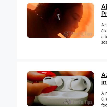
A
Pr
Az
és
al
202
Az
in
A m
új
fog