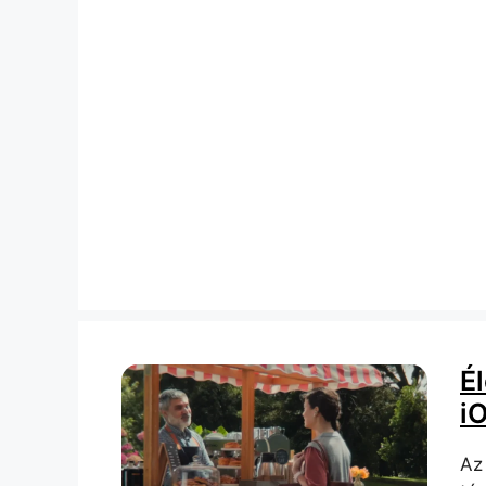
É
iO
Az 