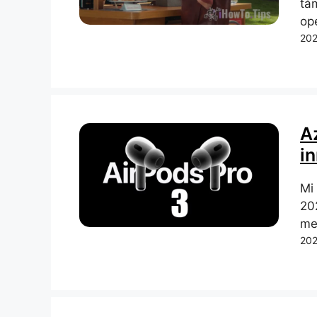
tá
op
202
A
in
Mi 
20
meg
202