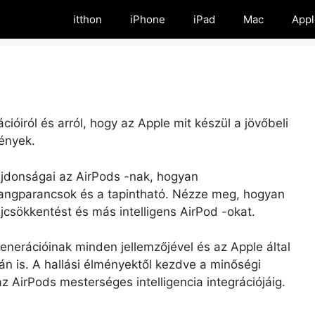
itthon
iPhone
iPad
Mac
Appl
ióiról és arról, hogy az Apple mit készül a jövőbeli
ények.
ajdonságai az AirPods -nak, hogyan
 a hangparancsok és a tapintható. Nézze meg, hogyan
zajcsökkentést és más intelligens AirPod -okat.
generációinak minden jellemzőjével és az Apple által
rán is. A hallási élményektől kezdve a minőségi
 AirPods mesterséges intelligencia integrációjáig.