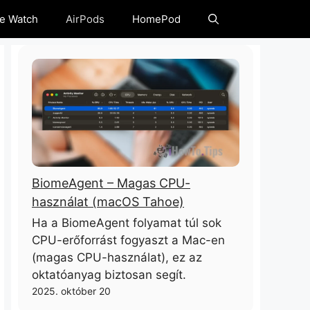
e Watch
AirPods
HomePod
BiomeAgent – ​​Magas CPU-
használat (macOS Tahoe)
Ha a BiomeAgent folyamat túl sok
CPU-erőforrást fogyaszt a Mac-en
(magas CPU-használat), ez az
oktatóanyag biztosan segít.
2025. október 20