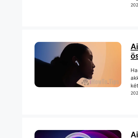
202
Ai
ö
Ha
ak
két
202
A