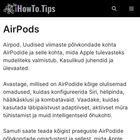
Ööbige
Me
sisu
AirPods
Airpod. Uudised viimaste põlvkondade kohta
AirPodide ja selle kohta, mida Apple tulevasteks
mudeliteks valmistub. Kasulikud juhendid ja
ülevaated.
Avastage, millised on AirPodide kõige olulisemad
omadused, kuidas konfigureerida Siri, helipinda,
häälkäsklusi ja kombatavaid. Vaadake, kuidas
kasutada läbipaistvust adaptiivset, aktiivset müra
tühistamist ja muid intelligentseid õhukohti.
Samuti saate teada kõigist praeguste AirPodide
põlvkondade omadustest ja sellest, mida Apple