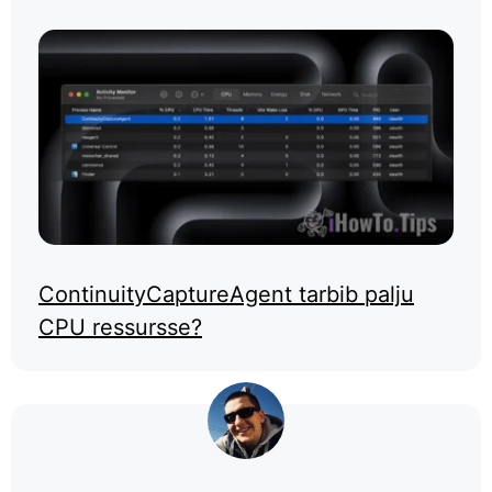
ContinuityCaptureAgent tarbib palju
CPU ressursse?