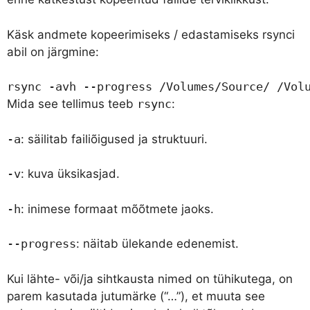
Käsk andmete kopeerimiseks / edastamiseks rsynci
abil on järgmine:
rsync -avh --progress /Volumes/Source/ /Vol
Mida see tellimus teeb
rsync
:
-a
: säilitab failiõigused ja struktuuri.
-v
: kuva üksikasjad.
-h
: inimese formaat mõõtmete jaoks.
--progress
: näitab ülekande edenemist.
Kui lähte- või/ja sihtkausta nimed on tühikutega, on
parem kasutada jutumärke (“…”), et muuta see