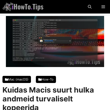
Ööbige
Me
sisu
Mac (macOS)
How-To
Kuidas Macis suurt hulka
andmeid turvaliselt
kopeerida