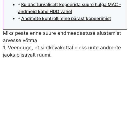
Kuidas turvaliselt kopeerida suure hulga MAC -
andmeid kahe HDD vahel
Andmete kontrollimine pärast kopeerimist
Miks peate enne suure andmeedastuse alustamist
arvesse võtma
1. Veenduge, et sihtkõvakettal oleks uute andmete
jaoks piisavalt ruumi.