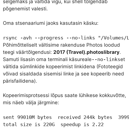
selgemaks ja vältida vigu, kui shell tõlgendab
põgenemist valesti.
Oma stsenaariumi jaoks kasutasin käsku:
rsync -avh --progress --no-links "/Volumes/
Põhimõtteliselt vältisime rakenduse Photos loodud
teegi väärtõlgendusi:
2017 (Travel).photoslibrary
.
Samuti lisasin oma terminali käsureale
--no-links
et
vältida sümlinkide kopeerimist linkidena (Fototeegid
võivad sisaldada sisemisi linke ja see kopeerib need
pärisfailidena).
Kopeerimisprotsessi lõpus saate lühikese kokkuvõtte,
mis näeb välja järgmine:
sent 99010M bytes  received 244k bytes  3999
total size is 220G  speedup is 2.22