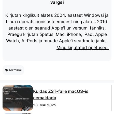
vargsi
Kirjutan kirglikult alates 2004. aastast Windowsi ja
Linuxi operatsioonisüsteemidest ning alates 2010.
aastast olen saanud Apple'i universumi fänniks.
Praegu kirjutan õpetusi Mac, iPhone, iPad, Apple
Watch, AirPods ja muude Apple'i seadmete jaoks.
Minu kirjutatud õpetused.
Terminal
Kuidas ZST-faile macOS-is
eemaldada
23. MAI 2025