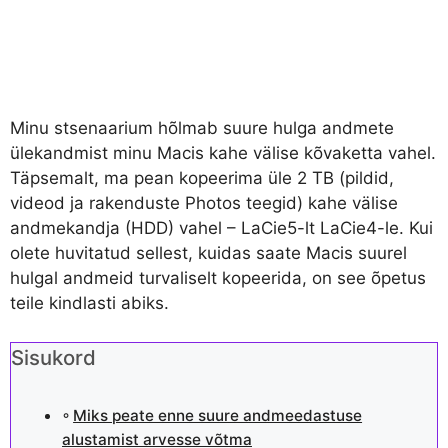
Minu stsenaarium hõlmab suure hulga andmete
ülekandmist minu Macis kahe välise kõvaketta vahel.
Täpsemalt, ma pean kopeerima üle 2 TB (pildid,
videod ja rakenduste Photos teegid) kahe välise
andmekandja (HDD) vahel – LaCie5-lt LaCie4-le. Kui
olete huvitatud sellest, kuidas saate Macis suurel
hulgal andmeid turvaliselt kopeerida, on see õpetus
teile kindlasti abiks.
Sisukord
Miks peate enne suure andmeedastuse
alustamist arvesse võtma