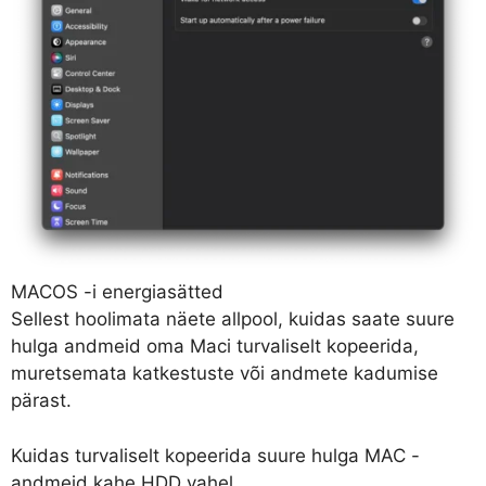
MACOS -i energiasätted
Sellest hoolimata näete allpool, kuidas saate suure
hulga andmeid oma Maci turvaliselt kopeerida,
muretsemata katkestuste või andmete kadumise
pärast.
Kuidas turvaliselt kopeerida suure hulga MAC -
andmeid kahe HDD vahel