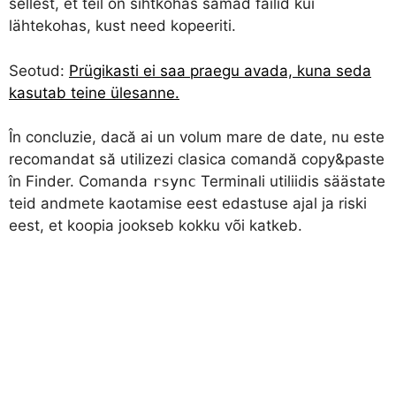
sellest, et teil on sihtkohas samad failid kui
lähtekohas, kust need kopeeriti.
Seotud:
Prügikasti ei saa praegu avada, kuna seda
kasutab teine ülesanne.
În concluzie, dacă ai un volum mare de date, nu este
recomandat să utilizezi clasica comandă copy&paste
în Finder. Comanda
rsync
Terminali utiliidis säästate
teid andmete kaotamise eest edastuse ajal ja riski
eest, et koopia jookseb kokku või katkeb.