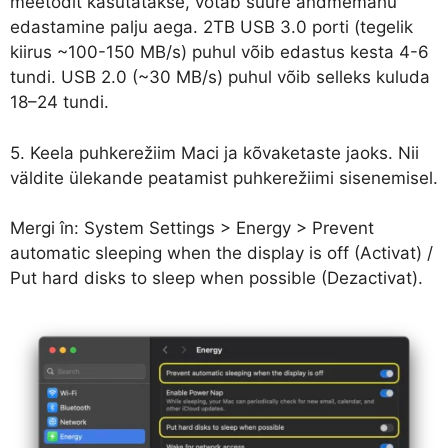
meetodit kasutatakse, võtab suure andmemahu
edastamine palju aega. 2TB USB 3.0 porti (tegelik
kiirus ~100-150 MB/s) puhul võib edastus kesta 4-6
tundi. USB 2.0 (~30 MB/s) puhul võib selleks kuluda
18–24 tundi.
5. Keela puhkerežiim Maci ja kõvaketaste jaoks. Nii
väldite ülekande peatamist puhkerežiimi sisenemisel.
Mergi în: System Settings > Energy > Prevent
automatic sleeping when the display is off (Activat) /
Put hard disks to sleep when possible (Dezactivat).