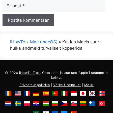
Meil
iHowTo
»
Mac (macOS)
»
Kuidas Macis suurt
hulka andmeid turvaliselt kopeerida
© 2026
iHowTo.Tips
. Õpetused ja uudised Apple'i seadmete
kohta.
Privaatsuspoliitika
|
Võtke Ühendust
|
Meist