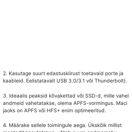
2. Kasutage suurt edastuskiirust toetavaid porte ja
kaableid. Eelistatavalt USB 3.0/3.1 või Thunderbolt).
3. Ideaalis peaksid kõvakettad või SSD-d, mille vahel
andmeid vahetatakse, olema APFS-vormingus. Maci
jaoks on APFS või HFS+ enim optimeeritud.
4. Määrake sellele toimingule aega. Ükskõik millist