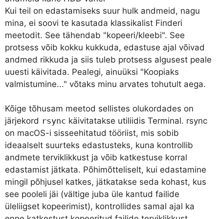
Kui teil on edastamiseks suur hulk andmeid, nagu
mina, ei soovi te kasutada klassikalist Finderi
meetodit. See tähendab "kopeeri/kleebi". See
protsess võib kokku kukkuda, edastuse ajal võivad
andmed rikkuda ja siis tuleb protsess algusest peale
uuesti käivitada. Pealegi, ainuüksi "Koopiaks
valmistumine..." võtaks minu arvates tohutult aega.
Kõige tõhusam meetod sellistes olukordades on
järjekord
rsync
käivitatakse utiliidis Terminal. rsync
on macOS-i sisseehitatud tööriist, mis sobib
ideaalselt suurteks edastusteks, kuna kontrollib
andmete terviklikkust ja võib katkestuse korral
edastamist jätkata. Põhimõtteliselt, kui edastamine
mingil põhjusel katkes, jätkatakse seda kohast, kus
see pooleli jäi (vältige juba üle kantud failide
üleliigset kopeerimist), kontrollides samal ajal ka
enne katkestust kopeeritud failide terviklikkust.