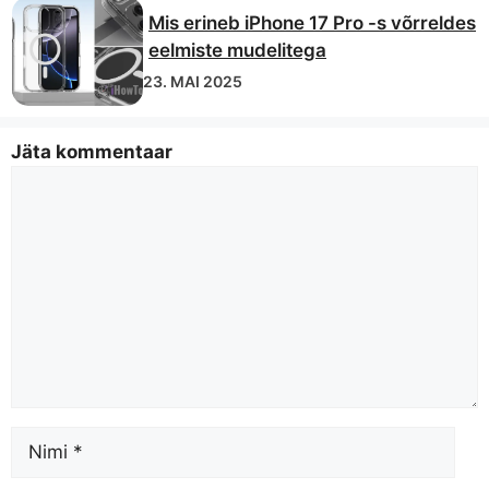
Mis erineb iPhone 17 Pro -s võrreldes
eelmiste mudelitega
23. MAI 2025
Jäta kommentaar
Kommenteeri
Nimi