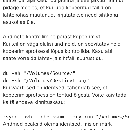
saate igal ajal käsurida jätkata ja see jätkub. Samuti
pidage meeles, et kui juba kopeeritud failid on
lähtekohas muutunud, kirjutatakse need sihtkoha
asukohas üle.
Andmete kontrollimine pärast kopeerimist
Kui teil on väga olulisi andmeid, on soovitatav neid
kopeerimisprotsessi lõpus kontrollida. Käsu abil
saate võrrelda lähte- ja sihtfaili suurust
du
.
du -sh "/Volumes/Source/"

du -sh "/Volumes/Destination/"
Kui väärtused on identsed, tähendab see, et
kopeerimisprotsess on tehtud õigesti. Võite käivitada
ka täiendava kinnituskäsu:
rsync -avh --checksum --dry-run "/Volumes/S
Andmed peaksid olema identsed, mis on märk