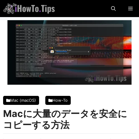
コ
メ
ン
テ
ニ
ン
ツ
に
ュ
ス
キ
ー
ッ
プ
し
ま
す
Mac (macOS)
How-To
Macに大量のデータを安全に
コピーする方法