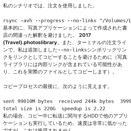
私のシナリオでは、注文を使用しました。
rsync -avh --progress --no-links "/Volumes/
基本的に、写真アプリケーションによって作成された書
店の間違った解釈を避けました。
2017
(Travel).photoslibrary
。また、ターミナルの注文ライ
ンで、私は追加しました
--no-links
シンボリックリン
クをリンクとしてコピーすることを避けるために（写真
ライブラリには内部リンクが含まれている可能性があ
り、これを実際のファイルとしてコピーします）。
コピープロセスの最後に、次のように見えます。
sent 99010M bytes  received 244k bytes  3999
total size is 220G  speedup is 2.22
私の場合、コピー中に転送に関与するHDDで他のアプリ
ケーションも実行しているため、速度は非常に低かった
ですが、これは推奨されません。