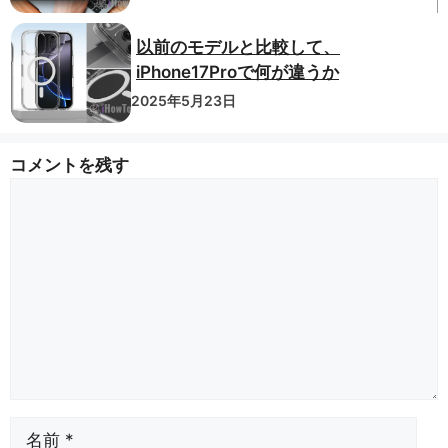
以前のモデルと比較して、
iPhone17Proで何が違うか
2025年5月23日
コメントを残す
コ
メ
ン
ト
名