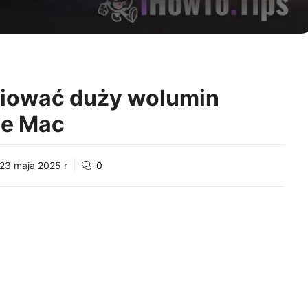
piować duży wolumin
ze Mac
23 maja 2025 r
0