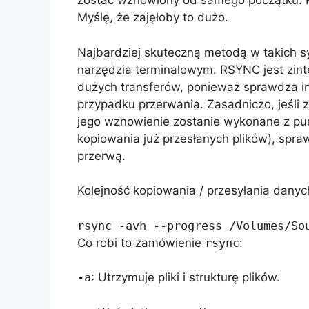
zostać wznowiony od samego początku. Po
Myślę, że zajęłoby to dużo.
Najbardziej skuteczną metodą w takich s
narzędzia terminalowym. RSYNC jest zin
dużych transferów, ponieważ sprawdza i
przypadku przerwania. Zasadniczo, jeśli 
jego wznowienie zostanie wykonane z pu
kopiowania już przesłanych plików), spra
przerwą.
Kolejność kopiowania / przesyłania dany
rsync -avh --progress /Volumes/So
Co robi to zamówienie
rsync
:
-a
: Utrzymuje pliki i strukturę plików.