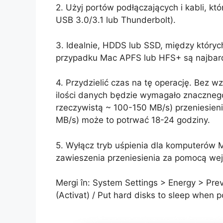
2. Użyj portów podłączających i kabli, któ
USB 3.0/3.1 lub Thunderbolt).
3. Idealnie, HDDS lub SSD, między któr
przypadku Mac APFS lub HFS+ są najbard
4. Przydzielić czas na tę operację. Bez 
ilości danych będzie wymagało znacznego
rzeczywistą ~ 100-150 MB/s) przeniesien
MB/s) może to potrwać 18-24 godziny.
5. Wyłącz tryb uśpienia dla komputerów 
zawieszenia przeniesienia za pomocą wejś
Mergi în: System Settings > Energy > Prev
(Activat) / Put hard disks to sleep when p