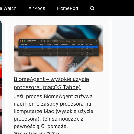
e Watch
AirPods
HomePod
BiomeAgent – ​​wysokie użycie
procesora (macOS Tahoe)
Jeśli proces BiomeAgent zużywa
nadmierne zasoby procesora na
komputerze Mac (wysokie użycie
procesora), ten samouczek z
pewnością Ci pomoże.
20 października 2025 r