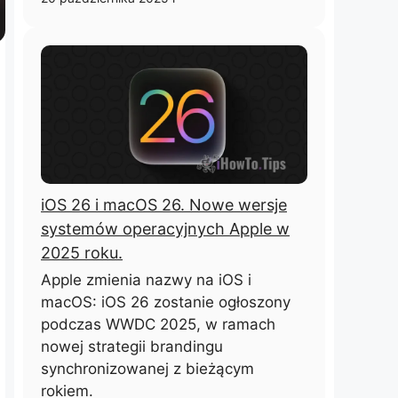
iOS 26 i macOS 26. Nowe wersje
systemów operacyjnych Apple w
2025 roku.
Apple zmienia nazwy na iOS i
macOS: iOS 26 zostanie ogłoszony
podczas WWDC 2025, w ramach
nowej strategii brandingu
synchronizowanej z bieżącym
rokiem.