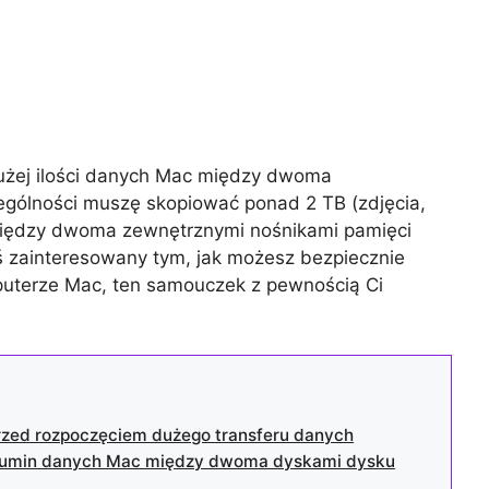
dużej ilości danych Mac między dwoma
gólności muszę skopiować ponad 2 TB (zdjęcia,
i) między dwoma zewnętrznymi nośnikami pamięci
ś zainteresowany tym, jak możesz bezpiecznie
uterze Mac, ten samouczek z pewnością Ci
rzed rozpoczęciem dużego transferu danych
olumin danych Mac między dwoma dyskami dysku