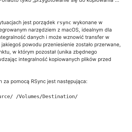
nadto tylko „przygotowanie się do kopiowania ...”
ytuacjach jest porządek
rsync
wykonane w
tegrowanym narzędziem z macOS, idealnym dla
ntegralność danych i może wznowić transfer w
z jakiegoś powodu przeniesienie zostało przerwane,
nktu, w którym pozostał (unika zbędnego
wdzając integralność kopiowanych plików przed
ch za pomocą RSync jest następująca:
urce/ /Volumes/Destination/