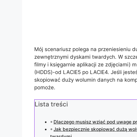
Mój scenariusz polega na przeniesieniu 
zewnętrznymi dyskami twardych. W szcze
filmy i księgarnie aplikacji ze zdjęciam
(HDDS)-od LACIE5 po LACIE4. Jeśli jeste
skopiować duży wolumin danych na komp
pomoże.
Lista treści
Dlaczego musisz wziąć pod uwagę p
Jak bezpiecznie skopiować dużą w
twardymi