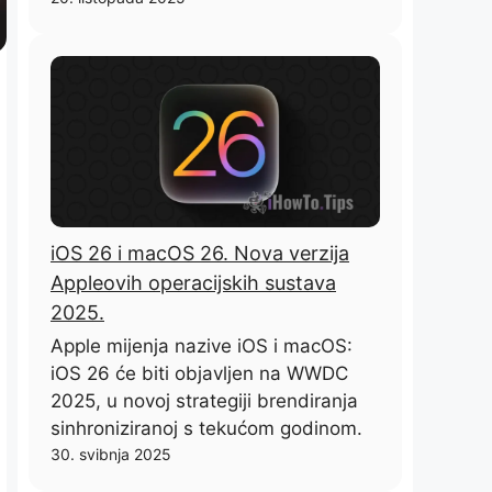
iOS 26 i macOS 26. Nova verzija
Appleovih operacijskih sustava
2025.
Apple mijenja nazive iOS i macOS:
iOS 26 će biti objavljen na WWDC
2025, u novoj strategiji brendiranja
sinhroniziranoj s tekućom godinom.
30. svibnja 2025