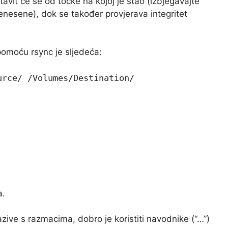
stavit će se od točke na kojoj je stao (izbjegavajte
enesene), dok se također provjerava integritet
omoću rsync je sljedeća:
urce/ /Volumes/Destination/
a.
azive s razmacima, dobro je koristiti navodnike (“…”)