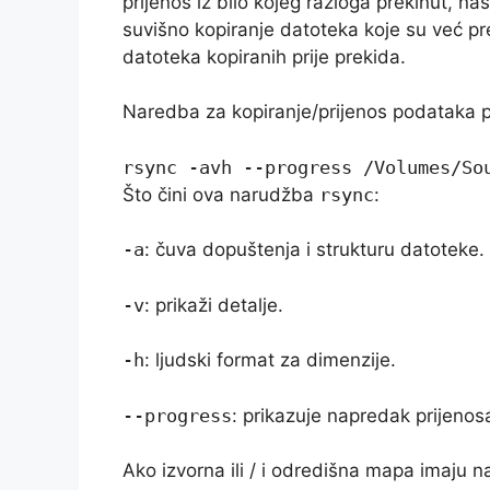
prijenos iz bilo kojeg razloga prekinut, na
suvišno kopiranje datoteka koje su već pr
datoteka kopiranih prije prekida.
Naredba za kopiranje/prijenos podataka p
rsync -avh --progress /Volumes/So
Što čini ova narudžba
rsync
:
-a
: čuva dopuštenja i strukturu datoteke.
-v
: prikaži detalje.
-h
: ljudski format za dimenzije.
--progress
: prikazuje napredak prijenos
Ako izvorna ili / i odredišna mapa imaju n