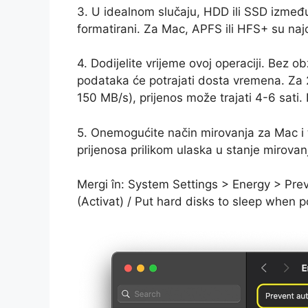
3. U idealnom slučaju, HDD ili SSD između
formatirani. Za Mac, APFS ili HFS+ su najop
4. Dodijelite vrijeme ovoj operaciji. Bez ob
podataka će potrajati dosta vremena. Za 
150 MB/s), prijenos može trajati 4-6 sati
5. Onemogućite način mirovanja za Mac i 
prijenosa prilikom ulaska u stanje mirovan
Mergi în: System Settings > Energy > Prev
(Activat) / Put hard disks to sleep when p