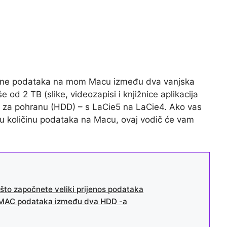
oličine podataka na mom Macu između dva vanjska
e od 2 TB (slike, videozapisi i knjižnice aplikacija
a za pohranu (HDD) – s LaCie5 na LaCie4. Ako vas
ku količinu podataka na Macu, ovaj vodič će vam
 što započnete veliki prijenos podataka
nu MAC podataka između dva HDD -a