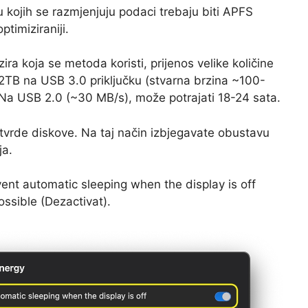
 kojih se razmjenjuju podaci trebaju biti APFS
timiziraniji.
zira koja se metoda koristi, prijenos velike količine
2TB na USB 3.0 priključku (stvarna brzina ~100-
. Na USB 2.0 (~30 MB/s), može potrajati 18-24 sata.
tvrde diskove. Na taj način izbjegavate obustavu
ja.
ent automatic sleeping when the display is off
ossible (Dezactivat).