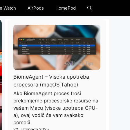
e Watch
AirPods
HomePod
BiomeAgent – ​​Visoka upotreba
procesora (macOS Tahoe)
Ako BiomeAgent proces troši
prekomjerne procesorske resurse na
vašem Macu (visoka upotreba CPU-
a), ovaj vodič će vam svakako
pomoći.
20. listopada 2025