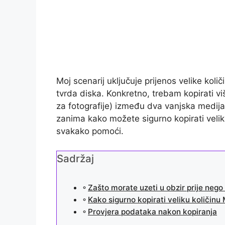
Moj scenarij uključuje prijenos velike k
tvrda diska. Konkretno, trebam kopirati viš
za fotografije) između dva vanjska medij
zanima kako možete sigurno kopirati veli
svakako pomoći.
Sadržaj
Zašto morate uzeti u obzir prije nego
Kako sigurno kopirati veliku količi
Provjera podataka nakon kopiranja