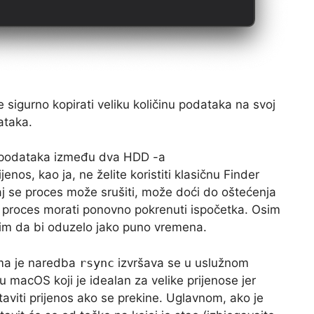
 sigurno kopirati veliku količinu podataka na svoj
ataka.
AC podataka između dva HDD -a
enos, kao ja, ne želite koristiti klasičnu Finder
aj se proces može srušiti, može doći do oštećenja
e proces morati ponovno pokrenuti ispočetka. Osim
lim da bi oduzelo jako puno vremena.
ama je naredba
rsync
izvršava se u uslužnom
 macOS koji je idealan za velike prijenose jer
aviti prijenos ako se prekine. Uglavnom, ako je