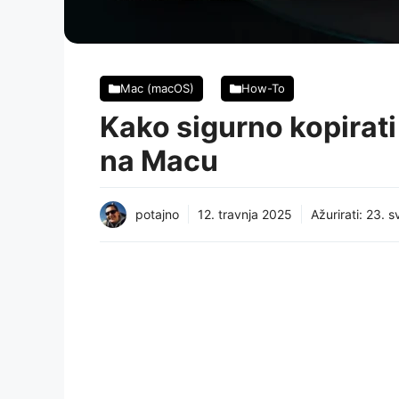
Mac (macOS)
How-To
Kako sigurno kopirati
na Macu
potajno
12. travnja 2025
Ažurirati:
23. s