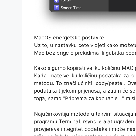
MacOS energetske postavke
Uz to, u nastavku ćete vidjeti kako možete
Mac bez brige o prekidima ili gubitku pod
Kako sigurno kopirati veliku količinu M
Kada imate veliku količinu podataka za prij
metodu. To znači učiniti "copy/paste". Ov
podataka tijekom prijenosa, a zatim će s
toga, samo "Priprema za kopiranje..." mis
Najučinkovitija metoda u takvim situacij
programu Terminal. rsync je alat ugrađen u
provjerava integritet podataka i može nast