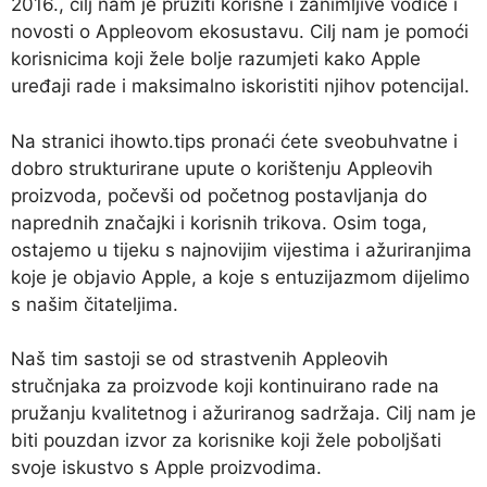
2016., cilj nam je pružiti korisne i zanimljive vodiče i
novosti o Appleovom ekosustavu. Cilj nam je pomoći
korisnicima koji žele bolje razumjeti kako Apple
uređaji rade i maksimalno iskoristiti njihov potencijal.
Na stranici ihowto.tips pronaći ćete sveobuhvatne i
dobro strukturirane upute o korištenju Appleovih
proizvoda, počevši od početnog postavljanja do
naprednih značajki i korisnih trikova. Osim toga,
ostajemo u tijeku s najnovijim vijestima i ažuriranjima
koje je objavio Apple, a koje s entuzijazmom dijelimo
s našim čitateljima.
Naš tim sastoji se od strastvenih Appleovih
stručnjaka za proizvode koji kontinuirano rade na
pružanju kvalitetnog i ažuriranog sadržaja. Cilj nam je
biti pouzdan izvor za korisnike koji žele poboljšati
svoje iskustvo s Apple proizvodima.