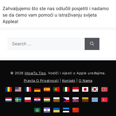
Zahvaljujemo što ste nas odlučili posjetiti i nadamo
se da ćemo vam pomoći u istraživanju svijeta
Applea!
Tražiti:
© 2026
iHowTo.Tips
. Vodiči i vijesti o Apple uređajima.
Pravila O Privatnosti
|
Kontakt
|
O Nama