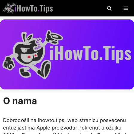
Preskočiti
Iz
na
sadržaj
O nama
Dobrodošli na ihowto.tips, web stranicu posvećenu
entuzijastima Apple proizvoda! Pokrenut u ožujku