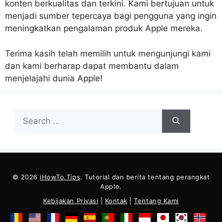
konten berkualitas dan terkini. Kami bertujuan untuk
menjadi sumber tepercaya bagi pengguna yang ingin
meningkatkan pengalaman produk Apple mereka.
Terima kasih telah memilih untuk mengunjungi kami
dan kami berharap dapat membantu dalam
menjelajahi dunia Apple!
Pencarian
untuk:
© 2026
iHowTo.Tips
. Tutorial dan berita tentang perangkat
Apple.
Kebijakan Privasi
|
Kontak
|
Tentang Kami