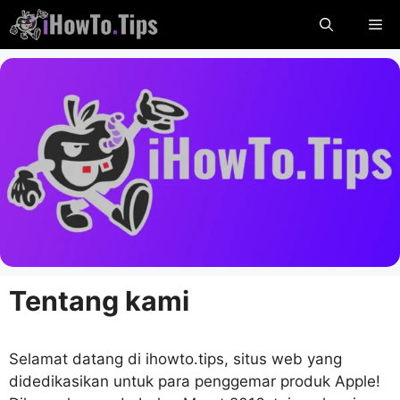
Lewati
Me
ke
konten
Tentang kami
Selamat datang di ihowto.tips, situs web yang
didedikasikan untuk para penggemar produk Apple!