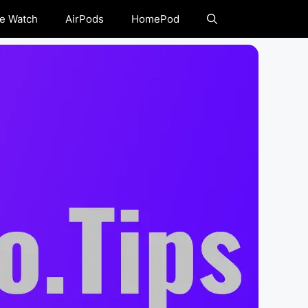
e Watch
AirPods
HomePod