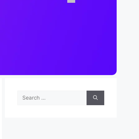
Ψάχνω
για: