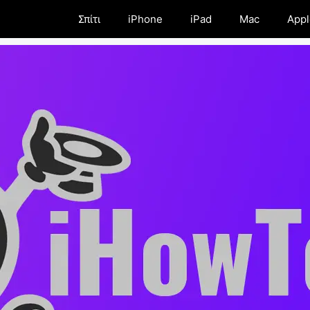
Σπίτι
iPhone
iPad
Mac
Appl