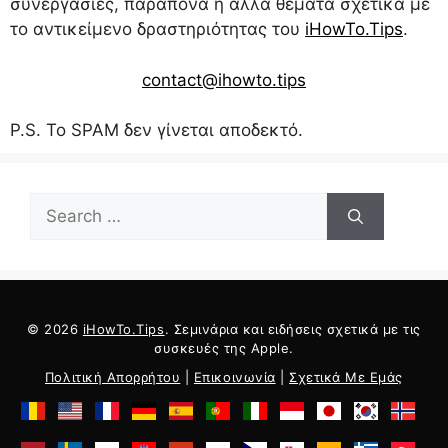
συνεργασίες, παράπονα ή άλλα θέματα σχετικά με
το αντικείμενο δραστηριότητας του
iHowTo.Tips
.
contact@ihowto.tips
P.S. Το SPAM δεν γίνεται αποδεκτό.
Ψάχνω
για:
© 2026
iHowTo.Tips
. Σεμινάρια και ειδήσεις σχετικά με τις
συσκευές της Apple.
Πολιτική Απορρήτου
|
Επικοινωνία
|
Σχετικά Με Εμάς