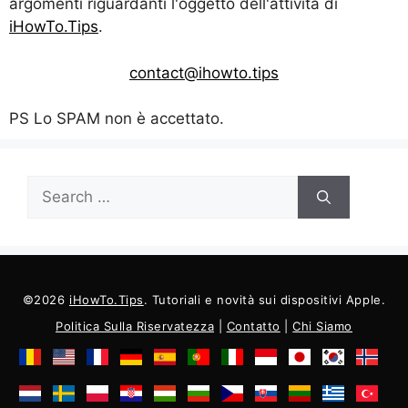
argomenti riguardanti l'oggetto dell'attività di
iHowTo.Tips
.
contact@ihowto.tips
PS Lo SPAM non è accettato.
Cercare:
©2026
iHowTo.Tips
. Tutoriali e novità sui dispositivi Apple.
Politica Sulla Riservatezza
|
Contatto
|
Chi Siamo