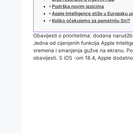
Podrška novim jezicima
Apple Intelligence stiže u Europsku un
Koliko očekujemo za pametniju Siri?
Obavijesti o prioritetima: dodana narudž
Jedna od cijenjenih funkcija Apple Intell
vremena i smanjenja gužve na ekranu. Pog
obavijesti. S iOS -om 18.4, Apple dodatno 