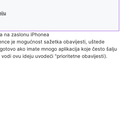
iju
ba na zaslonu iPhonea
igence je mogućnost sažetka obavijesti, uštede
otovo ako imate mnogo aplikacija koje često šalju
vodi ovu ideju uvodeći "prioritetne obavijesti).