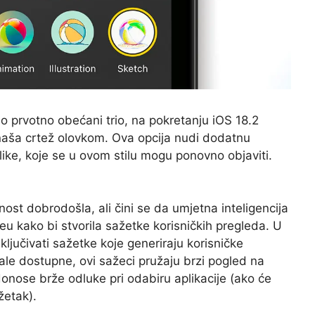
o prvotno obećani trio, na pokretanju iOS 18.2
onaša crtež olovkom. Ova opcija nudi dodatnu
like, koje se u ovom stilu mogu ponovno objaviti.
st dobrodošla, ali čini se da umjetna inteligencija
eu kako bi stvorila sažetke korisničkih pregleda. U
ključivati ​​sažetke koje generiraju korisničke
ale dostupne, ovi sažeci pružaju brzi pogled na
onose brže odluke pri odabiru aplikacije (ako će
žetak).