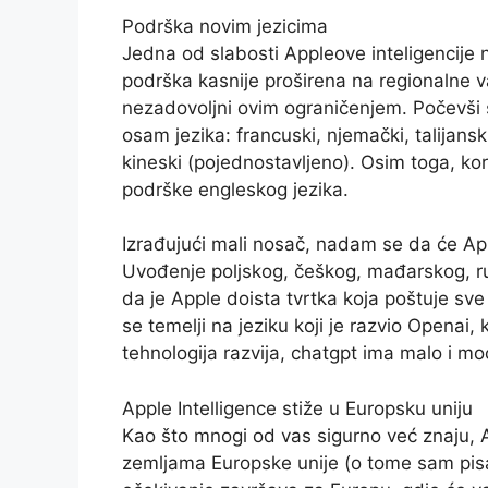
Podrška novim jezicima
Jedna od slabosti Appleove inteligencije n
podrška kasnije proširena na regionalne va
nezadovoljni ovim ograničenjem. Počevši s
osam jezika: francuski, njemački, talijanski,
kineski (pojednostavljeno). Osim toga, koris
podrške engleskog jezika.
Izrađujući mali nosač, nadam se da će Ap
Uvođenje poljskog, češkog, mađarskog, ru
da je Apple doista tvrtka koja poštuje sve
se temelji na jeziku koji je razvio Openai
tehnologija razvija, chatgpt ima malo i moć
Apple Intelligence stiže u Europsku uniju
Kao što mnogi od vas sigurno već znaju, 
zemljama Europske unije (o tome sam pi