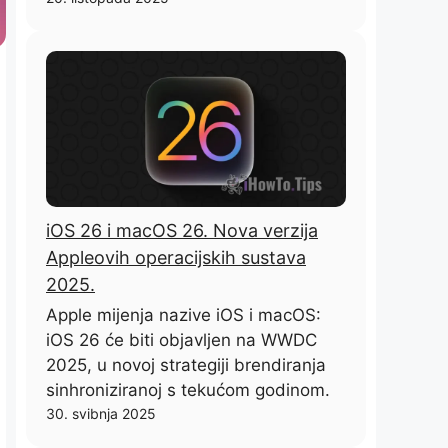
iOS 26 i macOS 26. Nova verzija
Appleovih operacijskih sustava
2025.
Apple mijenja nazive iOS i macOS:
iOS 26 će biti objavljen na WWDC
2025, u novoj strategiji brendiranja
sinhroniziranoj s tekućom godinom.
30. svibnja 2025