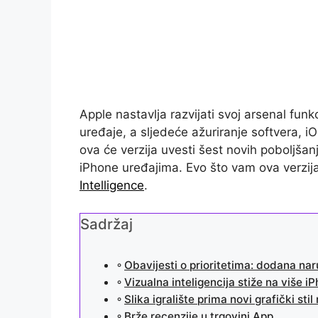
Apple nastavlja razvijati svoj arsenal funk
uređaje, a sljedeće ažuriranje softvera, iO
ova će verzija uvesti šest novih poboljšan
iPhone uređajima. Evo što vam ova verzij
Intelligence
.
Sadržaj
Obavijesti o prioritetima: dodana na
Vizualna inteligencija stiže na više 
Slika igralište prima novi grafički stil
Brže recenzije u trgovini App