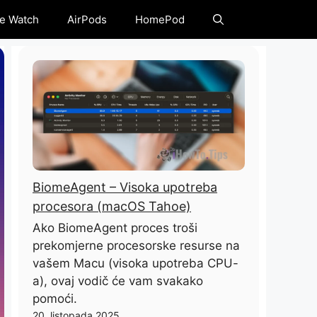
e Watch
AirPods
HomePod
BiomeAgent – ​​Visoka upotreba
procesora (macOS Tahoe)
Ako BiomeAgent proces troši
prekomjerne procesorske resurse na
vašem Macu (visoka upotreba CPU-
a), ovaj vodič će vam svakako
pomoći.
20. listopada 2025