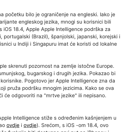
a početku bilo je ograničenje na engleski. Iako je
rijante engleskog jezika, mnogi su korisnici bili
 iOS 18.4, Apple Apple Intelligence podrška za
 portugalski (Brazil), španjolski, japanski, korejski i
nici u Indiji i Singapuru imat će koristi od lokalne
ple skrenuti pozornost na zemlje istočne Europe.
munjskog, bugarskog i drugih jezika. Pokazao bi
 korisnike. Pogotovo jer Apple Intelligence zna da
, koji pruža podršku mnogim jezicima. Kako se ova
i će odgovoriti na "mrtve jezike" ili nepisano.
Apple Intelligence stiže s određenim kašnjenjem u
sao
ovdje
i
ovdje
). Srećom, s iOS -om 18.4, ovo