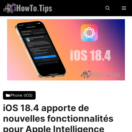
Passer
Me
au
contenu
iPhone (iOS)
iOS 18.4 apporte de
nouvelles fonctionnalités
pour Apple Intelligence