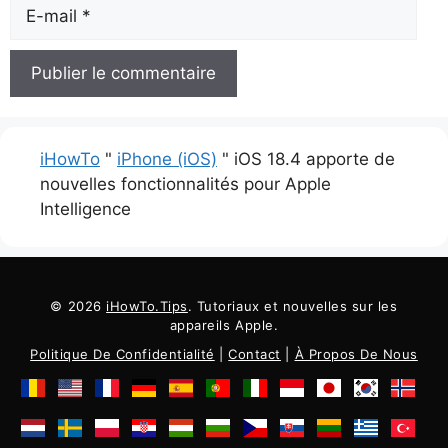
Email
iHowTo
"
iPhone (iOS)
"
iOS 18.4 apporte de
nouvelles fonctionnalités pour Apple
Intelligence
© 2026
iHowTo.Tips
. Tutoriaux et nouvelles sur les
appareils Apple.
Politique De Confidentialité
|
Contact
|
À Propos De Nous