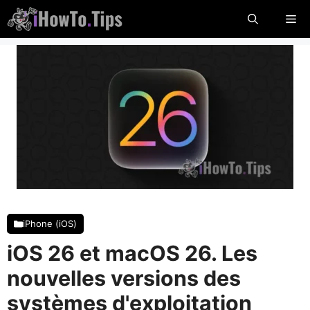
Passer
Me
au
contenu
iPhone (iOS)
iOS 26 et macOS 26. Les
nouvelles versions des
systèmes d'exploitation