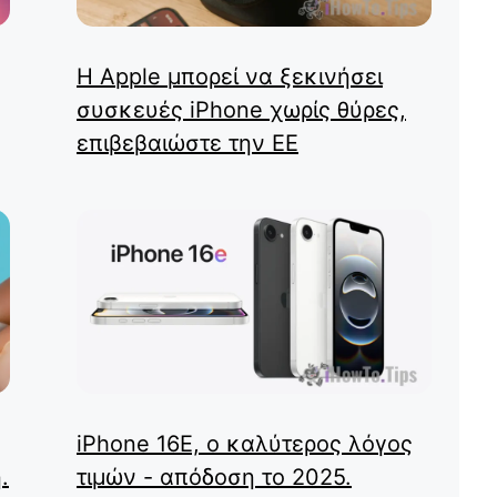
Η Apple μπορεί να ξεκινήσει
συσκευές iPhone χωρίς θύρες,
επιβεβαιώστε την ΕΕ
iPhone 16E, ο καλύτερος λόγος
.
τιμών - απόδοση το 2025.