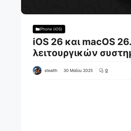
iPhone (iOS)
iOS 26 και macOS 26
λειτουργικών συστη
stealth
30 Μαΐου 2025
0