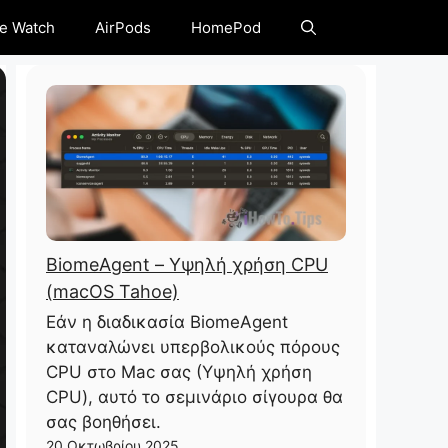
e Watch
AirPods
HomePod
BiomeAgent – ​​Υψηλή χρήση CPU
(macOS Tahoe)
Εάν η διαδικασία BiomeAgent
καταναλώνει υπερβολικούς πόρους
CPU στο Mac σας (Υψηλή χρήση
CPU), αυτό το σεμινάριο σίγουρα θα
σας βοηθήσει.
20 Οκτωβρίου 2025