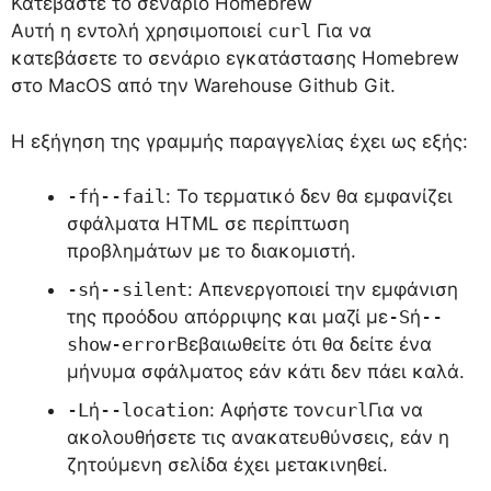
Κατεβάστε το σενάριο Homebrew
Αυτή η εντολή χρησιμοποιεί
curl
Για να
κατεβάσετε το σενάριο εγκατάστασης Homebrew
στο MacOS από την Warehouse Github Git.
Η εξήγηση της γραμμής παραγγελίας έχει ως εξής:
-f
ή
--fail
: Το τερματικό δεν θα εμφανίζει
σφάλματα HTML σε περίπτωση
προβλημάτων με το διακομιστή.
-s
ή
--silent
: Απενεργοποιεί την εμφάνιση
της προόδου απόρριψης και μαζί με
-S
ή
--
show-error
Βεβαιωθείτε ότι θα δείτε ένα
μήνυμα σφάλματος εάν κάτι δεν πάει καλά.
-L
ή
--location
: Αφήστε τον
curl
Για να
ακολουθήσετε τις ανακατευθύνσεις, εάν η
ζητούμενη σελίδα έχει μετακινηθεί.