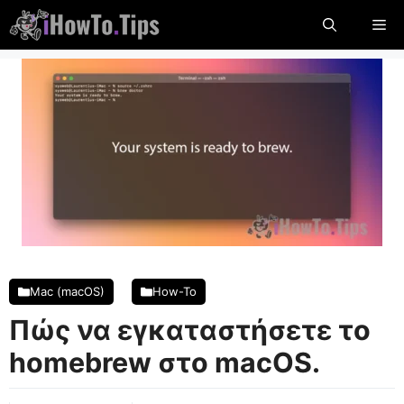
Μετάβαση
Με
στο
περιεχόμενο
Mac (macOS)
How-To
Πώς να εγκαταστήσετε το
homebrew στο macOS.