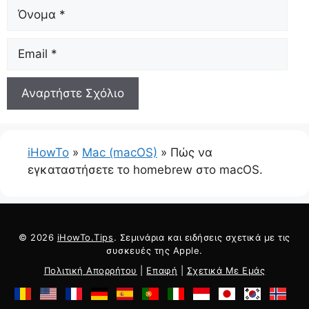
Ονομα
ΗΛΕΚΤΡΟΝΙΚΗ
ΔΙΕΥΘΥΝΣΗ
iHowTo
»
Mac (macOS)
»
Πώς να
εγκαταστήσετε το homebrew στο macOS.
© 2026
iHowTo.Tips
. Σεμινάρια και ειδήσεις σχετικά με τις
συσκευές της Apple.
Πολιτική Απορρήτου
|
Επαφή
|
Σχετικά Με Εμάς