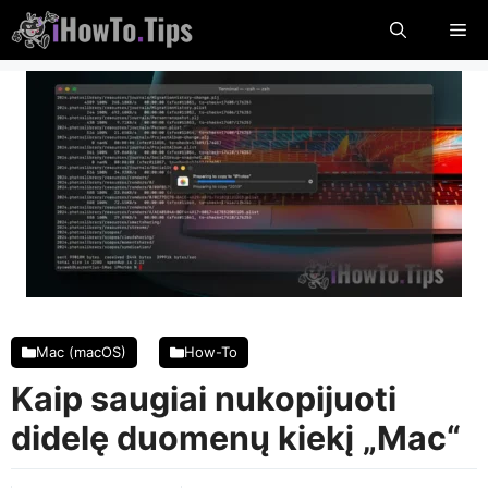
Pereikite
Me
prie
turinio
Mac (macOS)
How-To
Kaip saugiai nukopijuoti
didelę duomenų kiekį „Mac“