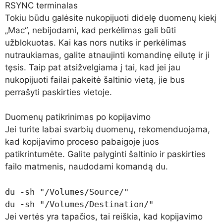
RSYNC terminalas
Tokiu būdu galėsite nukopijuoti didelę duomenų kiekį
„Mac“, nebijodami, kad perkėlimas gali būti
užblokuotas. Kai kas nors nutiks ir perkėlimas
nutraukiamas, galite atnaujinti komandinę eilutę ir ji
tęsis. Taip pat atsižvelgiama į tai, kad jei jau
nukopijuoti failai pakeitė šaltinio vietą, jie bus
perrašyti paskirties vietoje.
Duomenų patikrinimas po kopijavimo
Jei turite labai svarbių duomenų, rekomenduojama,
kad kopijavimo proceso pabaigoje juos
patikrintumėte. Galite palyginti šaltinio ir paskirties
failo matmenis, naudodami komandą
du
.
du -sh "/Volumes/Source/"

du -sh "/Volumes/Destination/"
Jei vertės yra tapačios, tai reiškia, kad kopijavimo