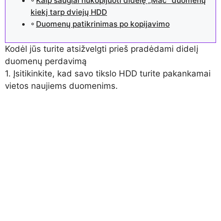
Kaip saugiai nukopijuoti didelę „Mac“ duomenų
kiekį tarp dviejų HDD
Duomenų patikrinimas po kopijavimo
Kodėl jūs turite atsižvelgti prieš pradėdami didelį
duomenų perdavimą
1. Įsitikinkite, kad savo tikslo HDD turite pakankamai
vietos naujiems duomenims.