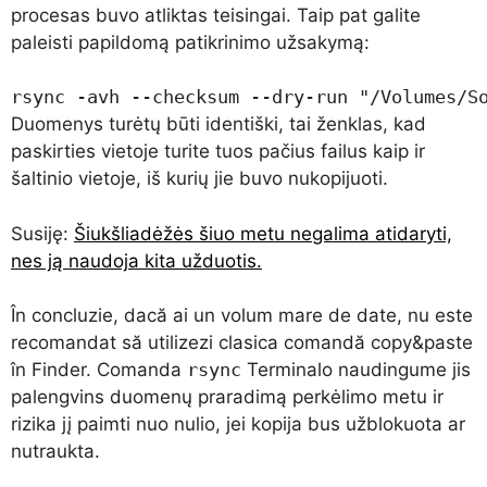
procesas buvo atliktas teisingai. Taip pat galite
paleisti papildomą patikrinimo užsakymą:
rsync -avh --checksum --dry-run "/Volumes/S
Duomenys turėtų būti identiški, tai ženklas, kad
paskirties vietoje turite tuos pačius failus kaip ir
šaltinio vietoje, iš kurių jie buvo nukopijuoti.
Susiję:
Šiukšliadėžės šiuo metu negalima atidaryti,
nes ją naudoja kita užduotis.
În concluzie, dacă ai un volum mare de date, nu este
recomandat să utilizezi clasica comandă copy&paste
în Finder. Comanda
rsync
Terminalo naudingume jis
palengvins duomenų praradimą perkėlimo metu ir
rizika jį paimti nuo nulio, jei kopija bus užblokuota ar
nutraukta.