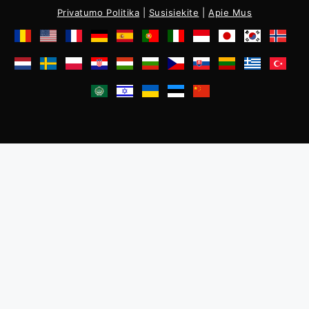
Privatumo Politika
|
Susisiekite
|
Apie Mus