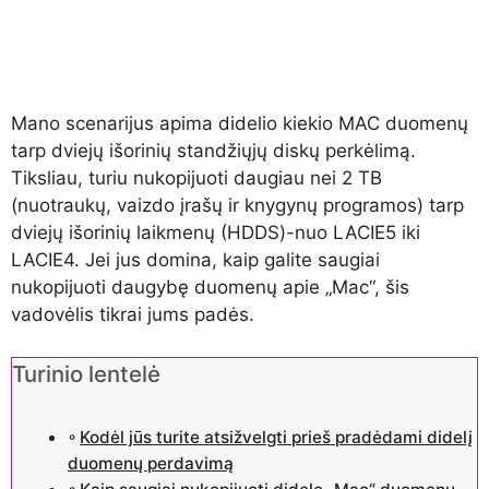
Mano scenarijus apima didelio kiekio MAC duomenų
tarp dviejų išorinių standžiųjų diskų perkėlimą.
Tiksliau, turiu nukopijuoti daugiau nei 2 TB
(nuotraukų, vaizdo įrašų ir knygynų programos) tarp
dviejų išorinių laikmenų (HDDS)-nuo LACIE5 iki
LACIE4. Jei jus domina, kaip galite saugiai
nukopijuoti daugybę duomenų apie „Mac“, šis
vadovėlis tikrai jums padės.
Turinio lentelė
Kodėl jūs turite atsižvelgti prieš pradėdami didelį
duomenų perdavimą