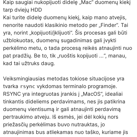
Kaip saugiai nukopijuoti didelę „Mac“ duomenų kiekį
tarp dviejų HDD
Kai turite didelę duomenų kiekį, kaip mano atvejis,
nenorite naudoti klasikinio metodo per „Finder“. Tai
yra, norint „kopijuoti/įklijuoti“. Šis procesas gali būti
užblokuotas, duomenų sugadinimas gali įvykti
perkėlimo metu, o tada procesą reikės atnaujinti nuo
pat pradžių. Be to, tik „ruoštis kopijuoti ...“, manau,
kad tai užtruks daug.
Veiksmingiausias metodas tokiose situacijose yra
tvarka
rsync
vykdomas terminalo programoje.
RSYNC yra integruotas įrankis į „MacOS“, idealiai
tinkantis dideliems perdavimams, nes jis patikrina
duomenų vientisumą ir gali atnaujinti perdavimą
pertraukimo atveju. Iš esmės, jei dėl kokių nors
priežasčių perkėlimas buvo nutrauktas, jo
atnaujinimas bus atliekamas nuo taško, kuriame jis