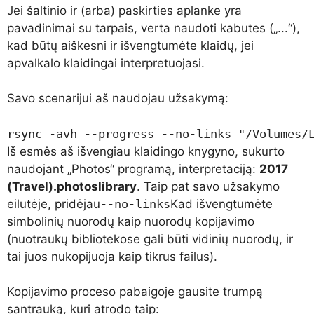
Jei šaltinio ir (arba) paskirties aplanke yra
pavadinimai su tarpais, verta naudoti kabutes („...“),
kad būtų aiškesni ir išvengtumėte klaidų, jei
apvalkalo klaidingai interpretuojasi.
Savo scenarijui aš naudojau užsakymą:
rsync -avh --progress --no-links "/Volumes/
Iš esmės aš išvengiau klaidingo knygyno, sukurto
naudojant „Photos“ programą, interpretaciją:
2017
(Travel).photoslibrary
. Taip pat savo užsakymo
eilutėje, pridėjau
--no-links
Kad išvengtumėte
simbolinių nuorodų kaip nuorodų kopijavimo
(nuotraukų bibliotekose gali būti vidinių nuorodų, ir
tai juos nukopijuoja kaip tikrus failus).
Kopijavimo proceso pabaigoje gausite trumpą
santrauką, kuri atrodo taip: