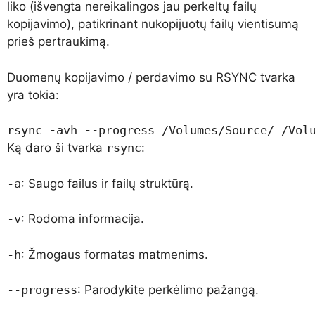
liko (išvengta nereikalingos jau perkeltų failų
kopijavimo), patikrinant nukopijuotų failų vientisumą
prieš pertraukimą.
Duomenų kopijavimo / perdavimo su RSYNC tvarka
yra tokia:
rsync -avh --progress /Volumes/Source/ /Vol
Ką daro ši tvarka
rsync
:
-a
: Saugo failus ir failų struktūrą.
-v
: Rodoma informacija.
-h
: Žmogaus formatas matmenims.
--progress
: Parodykite perkėlimo pažangą.