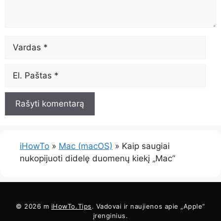
Vardas
El.
Paštas
iHowTo
»
Mac (macOS)
»
Kaip saugiai
nukopijuoti didelę duomenų kiekį „Mac“
© 2026 m
iHowTo.Tips
. Vadovai ir naujienos apie „Apple“
įrenginius.