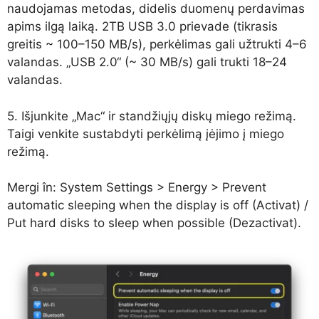
naudojamas metodas, didelis duomenų perdavimas
apims ilgą laiką. 2TB USB 3.0 prievade (tikrasis
greitis ~ 100–150 MB/s), perkėlimas gali užtrukti 4–6
valandas. „USB 2.0“ (~ 30 MB/s) gali trukti 18–24
valandas.
5. Išjunkite „Mac“ ir standžiųjų diskų miego režimą.
Taigi venkite sustabdyti perkėlimą įėjimo į miego
režimą.
Mergi în: System Settings > Energy > Prevent
automatic sleeping when the display is off (Activat) /
Put hard disks to sleep when possible (Dezactivat).