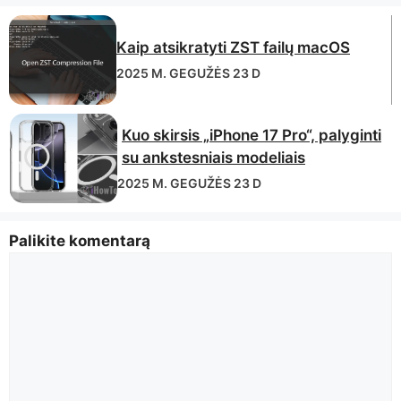
Kaip atsikratyti ZST failų macOS
2025 M. GEGUŽĖS 23 D
Kuo skirsis „iPhone 17 Pro“, palyginti
su ankstesniais modeliais
2025 M. GEGUŽĖS 23 D
Palikite komentarą
Komentaras