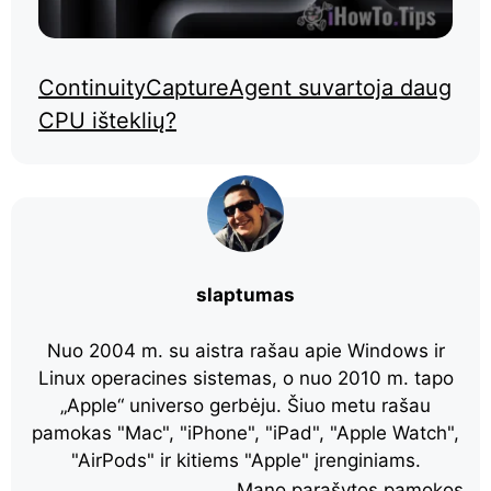
ContinuityCaptureAgent suvartoja daug
CPU išteklių?
slaptumas
Nuo 2004 m. su aistra rašau apie Windows ir
Linux operacines sistemas, o nuo 2010 m. tapo
„Apple“ universo gerbėju. Šiuo metu rašau
pamokas "Mac", "iPhone", "iPad", "Apple Watch",
"AirPods" ir kitiems "Apple" įrenginiams.
Mano parašytos pamokos.