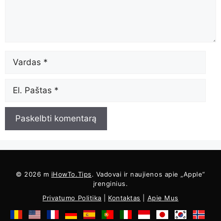
vardas
El.
paštas
© 2026 m
iHowTo.Tips
. Vadovai ir naujienos apie „Apple“
įrenginius.
Privatumo Politika
|
Kontaktas
|
Apie Mus