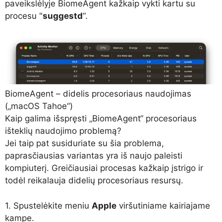
paveikslėlyje
BiomeAgent
kažkaip vykti kartu su
procesu "
suggestd
“.
BiomeAgent – ​​didelis procesoriaus naudojimas
(„macOS Tahoe“)
Kaip galima išspręsti „BiomeAgent“ procesoriaus
išteklių naudojimo problemą?
Jei taip pat susiduriate su šia problema,
paprasčiausias variantas yra iš naujo paleisti
kompiuterį. Greičiausiai procesas kažkaip įstrigo ir
todėl reikalauja didelių procesoriaus resursų.
1. Spustelėkite meniu
Apple
viršutiniame kairiajame
kampe.