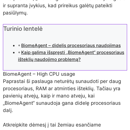
ir supranta įvykius, kad prireikus galėtų pateikti
pasiūlymų.
Turinio lentelė
BiomeAgent – ​​didelis procesoriaus naudojimas
Kaip galima išspręsti „BiomeAgent“ procesoriaus
išteklių naudojimo problemą?
BiomeAgent – High CPU usage
Paprastai ši paslauga neturėtų sunaudoti per daug
procesoriaus, RAM ar atminties išteklių. Tačiau yra
pavienių atvejų, kaip ir mano atveju, kai
„BiomeAgent“ sunaudoja gana didelę procesoriaus
dalį.
Atkreipkite dėmesį į tai žemiau esančiame