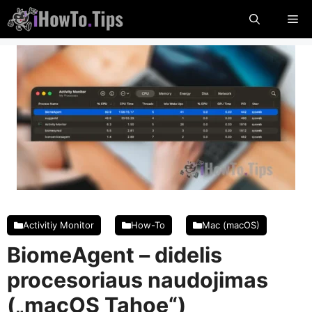
Pereikite
Me
prie
turinio
Activitiy Monitor
How-To
Mac (macOS)
BiomeAgent – ​​didelis
procesoriaus naudojimas
(„macOS Tahoe“)