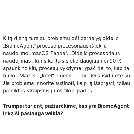
Kitą dieną turėjau problemų dėl pernelyg didelio
„BiomeAgent“ proceso procesoriaus išteklių
naudojimo „macOS Tahoe“. „Didelis procesoriaus
naudojimas“, kuris kartais siekė daugiau nei 90 % ir
apsunkino kitų procesų vykdymą, ypač dėl to, kad tai
buvo „iMac“ su „Intel“ procesoriumi. Jei susidūrėte su
šia problema ir norite sužinoti, kaip ją išspręsti, toliau
pateiktas straipsnis jums tikrai padės.
Trumpai tariant, pažiūrėkime, kas yra BiomeAgent
ir ką ši paslauga veikia?