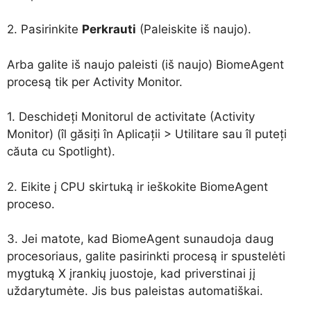
2. Pasirinkite
Perkrauti
(Paleiskite iš naujo).
Arba galite iš naujo paleisti (iš naujo) BiomeAgent
procesą tik per Activity Monitor.
1. Deschideți Monitorul de activitate (Activity
Monitor) (îl găsiți în Aplicații > Utilitare sau îl puteți
căuta cu Spotlight).
2. Eikite į CPU skirtuką ir ieškokite BiomeAgent
proceso.
3. Jei matote, kad BiomeAgent sunaudoja daug
procesoriaus, galite pasirinkti procesą ir spustelėti
mygtuką X įrankių juostoje, kad priverstinai jį
uždarytumėte. Jis bus paleistas automatiškai.