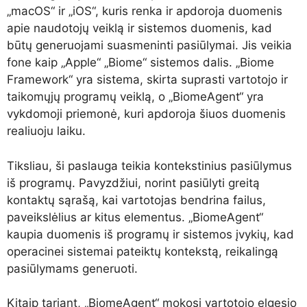
„macOS“ ir „iOS“, kuris renka ir apdoroja duomenis
apie naudotojų veiklą ir sistemos duomenis, kad
būtų generuojami suasmeninti pasiūlymai. Jis veikia
fone kaip „Apple“ „Biome“ sistemos dalis. „Biome
Framework“ yra sistema, skirta suprasti vartotojo ir
taikomųjų programų veiklą, o „BiomeAgent“ yra
vykdomoji priemonė, kuri apdoroja šiuos duomenis
realiuoju laiku.
Tiksliau, ši paslauga teikia kontekstinius pasiūlymus
iš programų. Pavyzdžiui, norint pasiūlyti greitą
kontaktų sąrašą, kai vartotojas bendrina failus,
paveikslėlius ar kitus elementus. „BiomeAgent“
kaupia duomenis iš programų ir sistemos įvykių, kad
operacinei sistemai pateiktų kontekstą, reikalingą
pasiūlymams generuoti.
Kitaip tariant, „BiomeAgent“ mokosi vartotojo elgesio