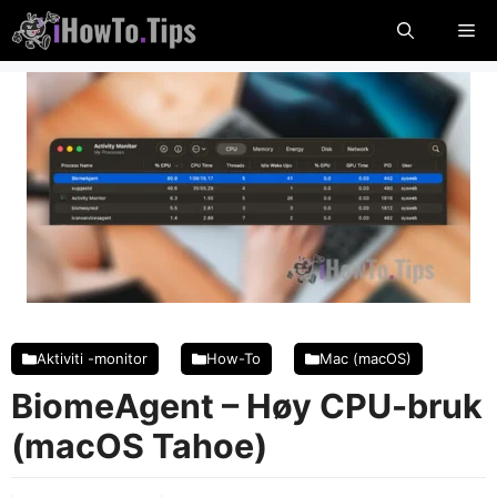
Hopp
Me
til
innhold
Aktiviti -monitor
How-To
Mac (macOS)
BiomeAgent – ​​Høy CPU-bruk
(macOS Tahoe)