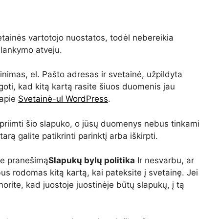
tainės vartotojo nuostatos, todėl nebereikia
ilankymo atveju.
nimas, el. Pašto adresas ir svetainė, užpildyta
oti, kad kitą kartą rasite šiuos duomenis jau
 apie
Svetainė-ul WordPress
.
priimti šio slapuko, o jūsų duomenys nebus tinkami
 galite patikrinti parinktį arba iškirpti.
ėte pranešimą
Slapukų bylų politika
Ir nesvarbu, ar
us rodomas kitą kartą, kai pateksite į svetainę. Jei
orite, kad juostoje juostinėje būtų slapukų, į tą