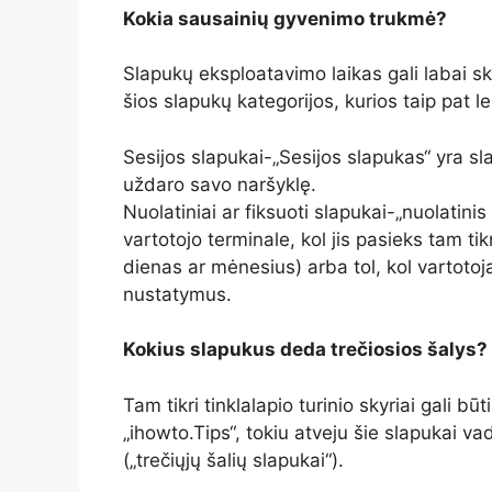
Kokia sausainių gyvenimo trukmė?
Slapukų eksploatavimo laikas gali labai ski
šios slapukų kategorijos, kurios taip pat 
Sesijos slapukai-„Sesijos slapukas“ yra sl
uždaro savo naršyklę.
Nuolatiniai ar fiksuoti slapukai-„nuolatin
vartotojo terminale, kol jis pasieks tam tik
dienas ar mėnesius) arba tol, kol vartotoj
nustatymus.
Kokius slapukus deda trečiosios šalys?
Tam tikri tinklalapio turinio skyriai gali būt
„ihowto.Tips“, tokiu atveju šie slapukai va
(„trečiųjų šalių slapukai“).