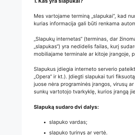
1. Kas yra slapukai?
Mes vartojame terminą „slapukai“, kad nu
kurias informacija gali būti renkama autom
„Slapukų internetas“ (terminas, dar žinom
„slapukas“) yra nedidelis failas, kurį suda
mobiliajame terminale ar kitoje įrangoje, 
Slapukus įdiegia interneto serverio pateikt
„Opera“ ir kt.). Įdiegti slapukai turi fiksu
juose nėra programinės įrangos, virusų ar 
sunkų vartotojo tvarkyklę, kurios įrangą jie
Slapuką sudaro dvi dalys:
slapuko vardas;
slapuko turinys ar vertė.