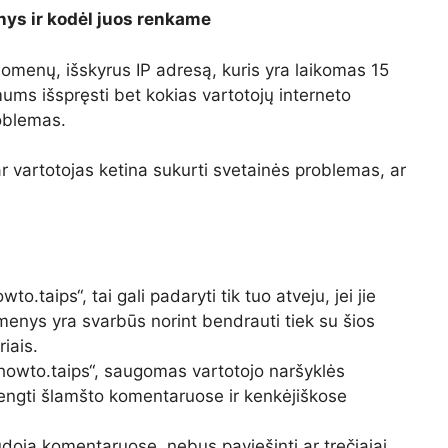
ys ir kodėl juos renkame
omenų, išskyrus IP adresą, kuris yra laikomas 15
ums išspręsti bet kokias vartotojų interneto
oblemas.
r vartotojas ketina sukurti svetainės problemas, ar
o.taips“, tai gali padaryti tik tuo atveju, jei jie
menys yra svarbūs norint bendrauti tiek su šios
iais.
howto.taips“, saugomas vartotojo naršyklės
ngti šlamšto komentaruose ir kenkėjiškose
oja komentaruose, nebus paviešinti ar trečiajai