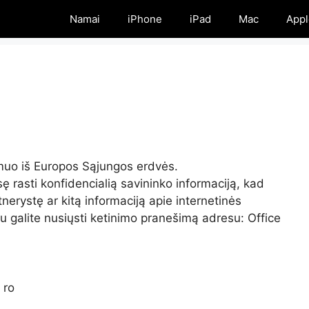
Namai
iPhone
iPad
Mac
Appl
smuo iš Europos Sąjungos erdvės.
isę rasti konfidencialią savininko informaciją, kad
nerystę ar kitą informaciją apie internetinės
iu galite nusiųsti ketinimo pranešimą adresu: Office
 ro