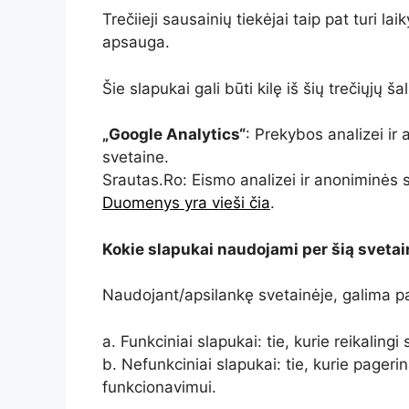
Trečiieji sausainių tiekėjai taip pat turi l
apsauga.
Šie slapukai gali būti kilę iš šių trečiųjų šal
„Google Analytics“
: Prekybos analizei ir
svetaine.
Srautas.Ro: Eismo analizei ir anoniminės s
Duomenys yra vieši čia
.
Kokie slapukai naudojami per šią svetai
Naudojant/apsilankę svetainėje, galima pa
a. Funkciniai slapukai: tie, kurie reikalingi
b. Nefunkciniai slapukai: tie, kurie pageri
funkcionavimui.