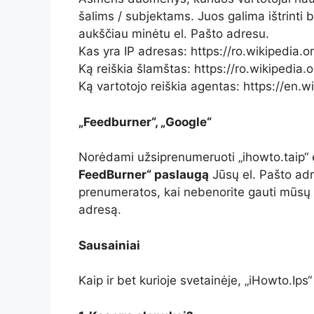
šalims / subjektams. Juos galima ištrinti be
aukščiau minėtu el. Pašto adresu.
Kas yra IP adresas: https://ro.wikipedia.o
Ką reiškia šlamštas: https://ro.wikipedia.
Ką vartotojo reiškia agentas: https://en.w
„Feedburner“, „Google“
Norėdami užsiprenumeruoti „ihowto.taip“ 
FeedBurner“ paslaugą
Jūsų el. Pašto adr
prenumeratos, kai nebenorite gauti mūsų 
adresą.
Sausainiai
Kaip ir bet kurioje svetainėje, „iHowto.Ip