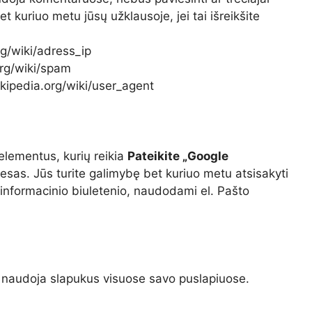
t kuriuo metu jūsų užklausoje, jei tai išreikšite
rg/wiki/adress_ip
org/wiki/spam
ikipedia.org/wiki/user_agent
elementus, kurių reikia
Pateikite „Google
esas. Jūs turite galimybę bet kuriuo metu atsisakyti
informacinio biuletenio, naudodami el. Pašto
s“ naudoja slapukus visuose savo puslapiuose.