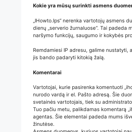
Kokie yra mūsų surinkti asmens duomen
„IHowto.Ips“ nerenka vartotojų asmens du
dienų „serverio žurnaluose“. Tai padeda m
naršymo funkcijų, saugumo ir kokybės pr
Remdamiesi IP adresu, galime nustatyti, a
jis bando padaryti kitokią žalą.
Komentarai
Vartotojai, kurie pasirenka komentuoti „ihowt
nurodo vardą ir el. Pašto adresą. Šie duo
svetainės vartotojais, tiek su administrator
Tuo pačiu metu, palikdamas komentarą „i
agentas. Šie elementai padeda mums išve
žinutėse.
Asmens duomenys, kuriuos vartotojai naud