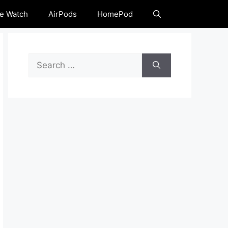
e Watch
AirPods
HomePod
Ieškoti: