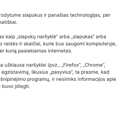
rodytume slapukus ir panašias technologijas, per
atiškai.
as kaip „slapukų naršyklė“ arba „slapukas“ arba
ro raidės ir skaičiai, kurie bus saugomi kompiuteryje,
per kurią pasiekiamas internetas.
a užklausa naršyklei (pvz., „Firefox“, „Chrome“,
otą egzistavimą, likusius „pasyvius“, ta prasme, kad
šnipinėjimo programų, ir nesirinks informacijos apie
 buvo įdiegti.