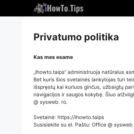
Pereiti
prie
turinio
Privatumo politika
Kas mes esame
„Ihowto.taips“ administruoja natūralus a
Bet kuris šios svetainės lankytojas turi te
išspręstų kai kuriuos ginčus, užbaigtų part
navigacijos ir saugos kokybę. Šiuo atžvilg
@ sysweb. ro.
Svetainė: https://ihowto.taips
Susisiekite su el. Paštu: Office @ sysweb.