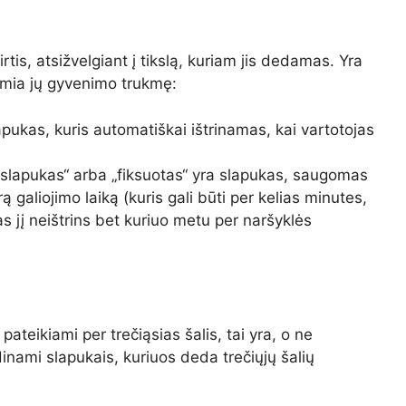
rtis, atsižvelgiant į tikslą, kuriam jis dedamas. Yra
lemia jų gyvenimo trukmę:
apukas, kuris automatiškai ištrinamas, kai vartotojas
is slapukas“ arba „fiksuotas“ yra slapukas, saugomas
rą galiojimo laiką (kuris gali būti per kelias minutes,
as jį neištrins bet kuriuo metu per naršyklės
i pateikiami per trečiąsias šalis, tai yra, o ne
dinami slapukais, kuriuos deda trečiųjų šalių