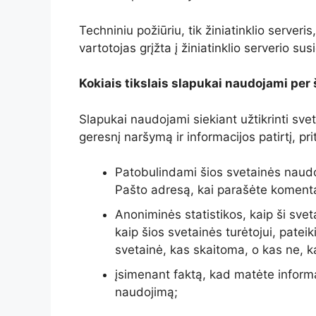
Techniniu požiūriu, tik žiniatinklio serveris,
vartotojas grįžta į žiniatinklio serverio susi
Kokiais tikslais slapukai naudojami per 
Slapukai naudojami siekiant užtikrinti svet
geresnį naršymą ir informacijos patirtį, pr
Patobulindami šios svetainės naudoji
Pašto adresą, kai parašėte komentar
Anoniminės statistikos, kaip ši sve
kaip šios svetainės turėtojui, patei
svetainė, kas skaitoma, o kas ne, ką 
įsimenant faktą, kad matėte inform
naudojimą;