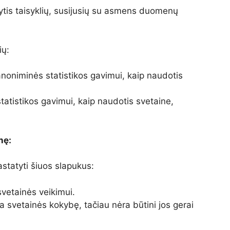
aikytis taisyklių, susijusių su asmens duomenų
ių:
 anoniminės statistikos gavimui, kaip naudotis
tatistikos gavimui, kaip naudotis svetaine,
nę:
statyti šiuos slapukus:
 svetainės veikimui.
na svetainės kokybę, tačiau nėra būtini jos gerai