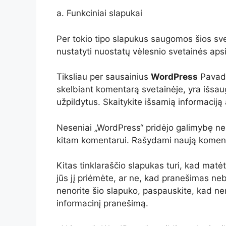
a. Funkciniai slapukai
Per tokio tipo slapukus saugomos šios sve
nustatyti nuostatų vėlesnio svetainės aps
Tiksliau per sausainius
WordPress
Pavadi
skelbiant komentarą svetainėje, yra išsaug
užpildytus. Skaitykite išsamią informaciją
Neseniai „WordPress“ pridėjo galimybę ne
kitam komentarui. Rašydami naują komentarą
Kitas tinklaraščio slapukas turi, kad mat
jūs jį priėmėte, ar ne, kad pranešimas neb
nenorite šio slapuko, paspauskite, kad nen
informacinį pranešimą.