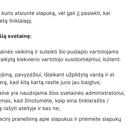
 kuris atsiuntė slapuką, vėl gali jį pasiekti, kai
etą tinklalapį.
šią svetainę:
ainės veikimą ir suteikti šio puslapio vartotojams
itaikytą kiekvieno vartotojo susidomėjimui, būtent:
mą, pavyzdžiui, išlaikant užpildytą vardą ir el.
ą, kad kitą kartą rasite juos jau baigtus;
tainė yra naudojama šios svetainės administratoriui,
kimas, kad žinotumėte, kaip eina tinklaraštis /
rašyti ateityje ir kas ne;
acinį pranešimą apie slapukus ir priėmėte slapukų