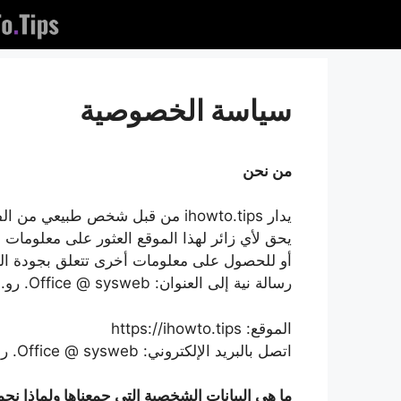
خطى
لى
لمحتوى
سياسة الخصوصية
من نحن
يدار ihowto.tips من قبل شخص طبيعي من الفضاء الاتحاد الأوروبي.
يحق لأي زائر لهذا الموقع العثور على معلومات
أو للحصول على معلومات أخرى تتعلق بجودة التن
رسالة نية إلى العنوان: Office @ sysweb. رو.
الموقع: https://ihowto.tips
اتصل بالبريد الإلكتروني: Office @ sysweb. رو
ما هي البيانات الشخصية التي جمعناها ولماذا نجم