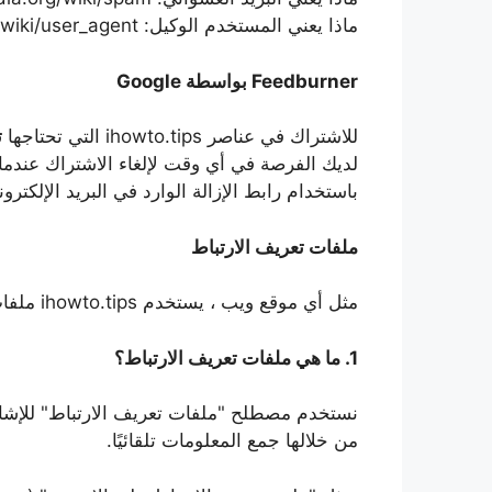
ماذا يعني المستخدم الوكيل: https://en.wikipedia.org/wiki/user_agent
Feedburner بواسطة Google
للاشتراك في عناصر ihowto.tips التي تحتاجها
ت
لديك الفرصة في أي وقت لإلغاء الاشتراك عندما ل
باستخدام رابط الإزالة الوارد في البريد الإلكترون
ملفات تعريف الارتباط
مثل أي موقع ويب ، يستخدم ihowto.tips ملفات تعريف الارتباط على جميع صفحاته.
1. ما هي ملفات تعريف الارتباط؟
نستخدم مصطلح "ملفات تعريف الارتباط" للإشارة
من خلالها جمع المعلومات تلقائيًا.