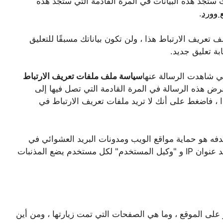
 ستجد هذه البيانات في المرة القادمة التي ستجد هذه
 وورد
.
م قبول ملف تعريف الارتباط هذا ، ولن تكون بياناتك مسبقًا للتعليق
بة تعليق جديد.
ي شاهدت الرسالة عنها
سياسة ملف ملفات تعريف الارتباط
عرض هذه الرسالة في المرة القادمة التي تصل فيها إلى
ا ، فاضغط على أنك لا تريد ملفات تعريف الارتباط في
مكون إضافي WordPress الذي هدفه هو حماية مواقع الويب ومدونات البريد العشوائي في
التعليقات. للقيام بذلك ، ستقوم Akismet بتحديد عنوان IP و "وكيل المستخدم" لكل مستخدم يضع المذنبات
على الموقع ، وما هي الصفحات التي تمت زيارتها ، ومن أين