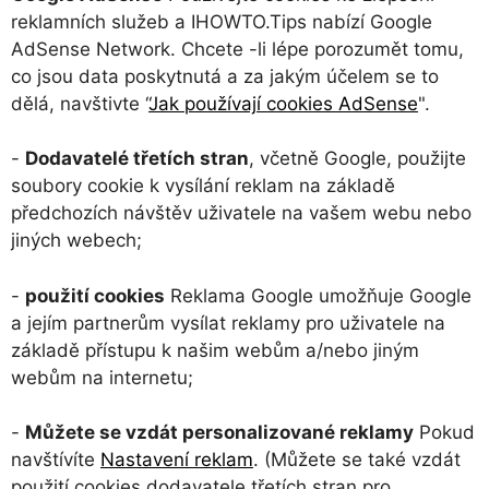
reklamních služeb a IHOWTO.Tips nabízí Google
AdSense Network. Chcete -li lépe porozumět tomu,
co jsou data poskytnutá a za jakým účelem se to
dělá, navštivte “
Jak používají cookies AdSense
".
-
Dodavatelé třetích stran
, včetně Google, použijte
soubory cookie k vysílání reklam na základě
předchozích návštěv uživatele na vašem webu nebo
jiných webech;
-
použití cookies
Reklama Google umožňuje Google
a jejím partnerům vysílat reklamy pro uživatele na
základě přístupu k našim webům a/nebo jiným
webům na internetu;
-
Můžete se vzdát personalizované reklamy
Pokud
navštívíte
Nastavení reklam
. (Můžete se také vzdát
použití cookies dodavatele třetích stran pro