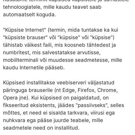
tehnoloogiatele, mille kaudu teavet saab
automaatselt koguda.
"Küpsise Internet" (termin, mida tuntakse ka kui
"küpsiste brauser" või "küpsise" või "küpsise")
tähistab väikest faili, mis koosneb tähtedest ja
numbritest, mis salvestatakse arvutisse,
mobiilterminali või muudesse seadmetesse, mille
kaudu Internetile pääseb.
Küpsised installitakse veebiserveri väljastatud
päringuga brauserile (nt Edge, Firefox, Chrome,
Opera jne). Kui küpsised on paigaldatud, on
fikseeritud eksistents, jäädes "passiivseks", selles
mõttes, et need ei sisalda tarkvara, viirusi ega
nuhkvara ega pääse juurde teabele, mille
seadmetele need on installitud.