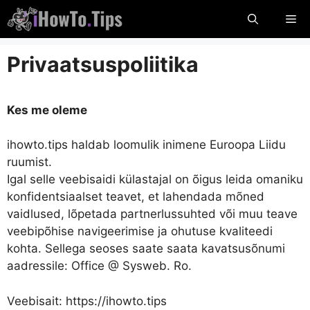
Ööbige
Me
sisu
Privaatsuspoliitika
Kes me oleme
ihowto.tips haldab loomulik inimene Euroopa Liidu
ruumist.
Igal selle veebisaidi külastajal on õigus leida omaniku
konfidentsiaalset teavet, et lahendada mõned
vaidlused, lõpetada partnerlussuhted või muu teave
veebipõhise navigeerimise ja ohutuse kvaliteedi
kohta. Sellega seoses saate saata kavatsusõnumi
aadressile: Office @ Sysweb. Ro.
Veebisait: https://ihowto.tips