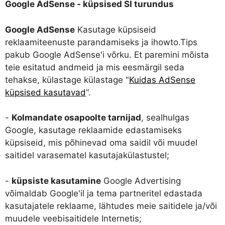
Google AdSense - küpsised SI turundus
Google AdSense
Kasutage küpsiseid
reklaamiteenuste parandamiseks ja ihowto.Tips
pakub Google AdSense'i võrku. Et paremini mõista
teie esitatud andmeid ja mis eesmärgil seda
tehakse, külastage külastage "
Kuidas AdSense
küpsised kasutavad
“.
-
Kolmandate osapoolte tarnijad
, sealhulgas
Google, kasutage reklaamide edastamiseks
küpsiseid, mis põhinevad oma saidil või muudel
saitidel varasematel kasutajakülastustel;
-
küpsiste kasutamine
Google Advertising
võimaldab Google'il ja tema partneritel edastada
kasutajatele reklaame, lähtudes meie saitidele ja/või
muudele veebisaitidele Internetis;