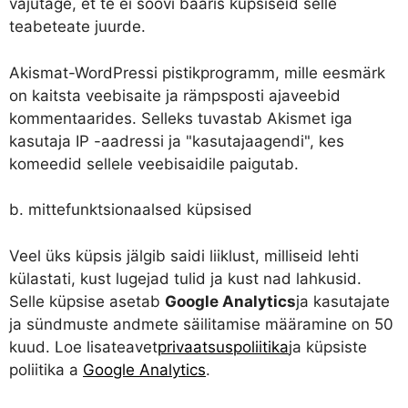
vajutage, et te ei soovi baaris küpsiseid selle
teabeteate juurde.
Akismat-WordPressi pistikprogramm, mille eesmärk
on kaitsta veebisaite ja rämpsposti ajaveebid
kommentaarides. Selleks tuvastab Akismet iga
kasutaja IP -aadressi ja "kasutajaagendi", kes
komeedid sellele veebisaidile paigutab.
b. mittefunktsionaalsed küpsised
Veel üks küpsis jälgib saidi liiklust, milliseid lehti
külastati, kust lugejad tulid ja kust nad lahkusid.
Selle küpsise asetab
Google Analytics
ja kasutajate
ja sündmuste andmete säilitamise määramine on 50
kuud. Loe lisateavet
privaatsuspoliitika
ja küpsiste
poliitika a
Google Analytics
.