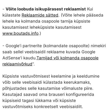
-
Võite loobuda isikupärasest reklaamist
Kui
külastate
Reklaamide sätted
. (Võite lehele pääseda
lehele ka kolmanda osapoole tarnija küpsiste
kasutamisest leheküpsiste kasutamisest
www.boutads.info
.)
- Google'i partnerite (kolmandate osapoolte) nimekiri
saab sellel veebisaidil reklaame kuvada Google
AdSense'i kaudu.
Tarnijad või kolmanda osapoole
reklaamivõrkud
“.
Küpsiste vastuvõtmisest keelamine ja keeldumine
võib selle veebisaidi külastada keerukamaks,
põhjustades selle kasutamise võimaluste piire.
Kasutajad saavad oma brauseri konfigureerida
küpsiseid tagasi lükkama või küpsiste
vastuvõtmiseks konkreetselt veebisaidilt.