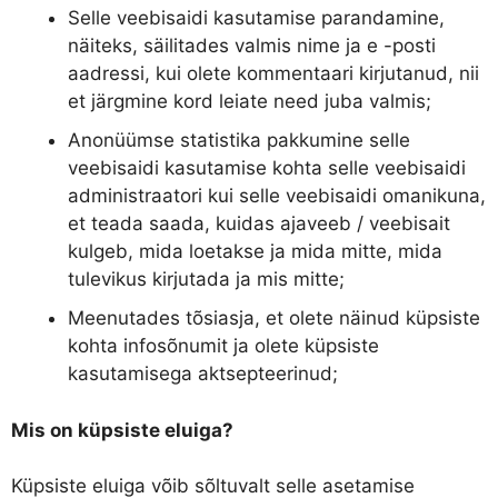
Selle veebisaidi kasutamise parandamine,
näiteks, säilitades valmis nime ja e -posti
aadressi, kui olete kommentaari kirjutanud, nii
et järgmine kord leiate need juba valmis;
Anonüümse statistika pakkumine selle
veebisaidi kasutamise kohta selle veebisaidi
administraatori kui selle veebisaidi omanikuna,
et teada saada, kuidas ajaveeb / veebisait
kulgeb, mida loetakse ja mida mitte, mida
tulevikus kirjutada ja mis mitte;
Meenutades tõsiasja, et olete näinud küpsiste
kohta infosõnumit ja olete küpsiste
kasutamisega aktsepteerinud;
Mis on küpsiste eluiga?
Küpsiste eluiga võib sõltuvalt selle asetamise