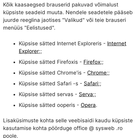
Kõik kaasaegsed brauserid pakuvad võimalust
küpsiste seadeid muuta. Nendele seadetele pääseb
juurde reeglina jaotises "Valikud" või teie brauseri
menüüs "Eelistused".
Küpsise sätted Internet Exploreris -
Internet
Explorer
;;
Küpsise sätted Firefoxis -
Firefox
;;
Küpsise sätted Chrome'is -
Chrome
;;
Küpsise sätted Safari -s -
Safari
;;
Küpsise sätted servas -
Serva
;;
Küpsise sätted ooperis -
Opera
.
Lisaküsimuste kohta selle veebisaidi kaudu küpsiste
kasutamise kohta pöörduge office @ sysweb .ro
poole.