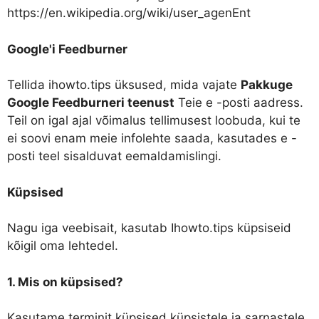
https://en.wikipedia.org/wiki/user_agenEnt
Google'i Feedburner
Tellida ihowto.tips üksused, mida vajate
Pakkuge
Google Feedburneri teenust
Teie e -posti aadress.
Teil on igal ajal võimalus tellimusest loobuda, kui te
ei soovi enam meie infolehte saada, kasutades e -
posti teel sisalduvat eemaldamislingi.
Küpsised
Nagu iga veebisait, kasutab Ihowto.tips küpsiseid
kõigil oma lehtedel.
1. Mis on küpsised?
Kasutame terminit küpsised küpsistele ja sarnastele