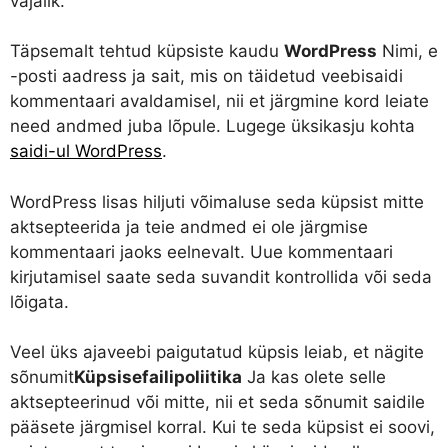
vajalik.
Täpsemalt tehtud küpsiste kaudu
WordPress
Nimi, e
-posti aadress ja sait, mis on täidetud veebisaidi
kommentaari avaldamisel, nii et järgmine kord leiate
need andmed juba lõpule. Lugege üksikasju kohta
saidi-ul WordPress
.
WordPress lisas hiljuti võimaluse seda küpsist mitte
aktsepteerida ja teie andmed ei ole järgmise
kommentaari jaoks eelnevalt. Uue kommentaari
kirjutamisel saate seda suvandit kontrollida või seda
lõigata.
Veel üks ajaveebi paigutatud küpsis leiab, et nägite
sõnumit
Küpsisefailipoliitika
Ja kas olete selle
aktsepteerinud või mitte, nii et seda sõnumit saidile
pääsete järgmisel korral. Kui te seda küpsist ei soovi,