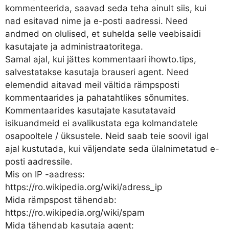
kommenteerida, saavad seda teha ainult siis, kui
nad esitavad nime ja e-posti aadressi. Need
andmed on olulised, et suhelda selle veebisaidi
kasutajate ja administraatoritega.
Samal ajal, kui jättes kommentaari ihowto.tips,
salvestatakse kasutaja brauseri agent. Need
elemendid aitavad meil vältida rämpsposti
kommentaarides ja pahatahtlikes sõnumites.
Kommentaarides kasutajate kasutatavaid
isikuandmeid ei avalikustata ega kolmandatele
osapooltele / üksustele. Neid saab teie soovil igal
ajal kustutada, kui väljendate seda ülalnimetatud e-
posti aadressile.
Mis on IP -aadress:
https://ro.wikipedia.org/wiki/adress_ip
Mida rämpspost tähendab:
https://ro.wikipedia.org/wiki/spam
Mida tähendab kasutaja agent: