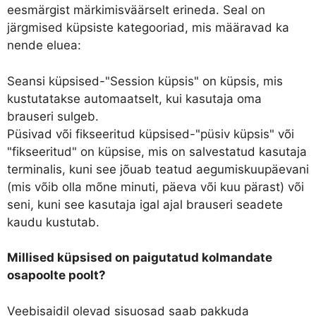
eesmärgist märkimisväärselt erineda. Seal on
järgmised küpsiste kategooriad, mis määravad ka
nende eluea:
Seansi küpsised-"Session küpsis" on küpsis, mis
kustutatakse automaatselt, kui kasutaja oma
brauseri sulgeb.
Püsivad või fikseeritud küpsised-"püsiv küpsis" või
"fikseeritud" on küpsise, mis on salvestatud kasutaja
terminalis, kuni see jõuab teatud aegumiskuupäevani
(mis võib olla mõne minuti, päeva või kuu pärast) või
seni, kuni see kasutaja igal ajal brauseri seadete
kaudu kustutab.
Millised küpsised on paigutatud kolmandate
osapoolte poolt?
Veebisaidil olevad sisuosad saab pakkuda