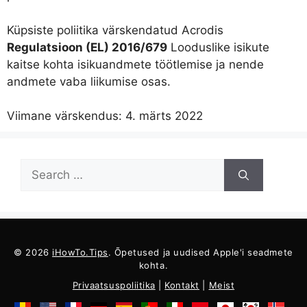
Küpsiste poliitika värskendatud Acrodis
Regulatsioon (EL) 2016/679
Looduslike isikute
kaitse kohta isikuandmete töötlemise ja nende
andmete vaba liikumise osas.
Viimane värskendus: 4. märts 2022
Otsige:
© 2026
iHowTo.Tips
. Õpetused ja uudised Apple'i seadmete
kohta.
Privaatsuspoliitika
|
Kontakt
|
Meist