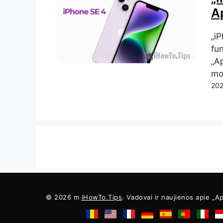
Ap
„iP
fu
„A
mo
202
© 2026 m
iHowTo.Tips
. Vadovai ir naujienos apie „Ap