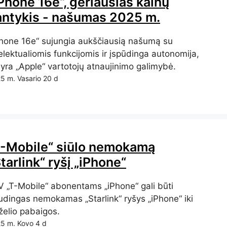
Phone 16e“, geriausias kainų
antykis - našumas 2025 m.
Phone 16e“ sujungia aukščiausią našumą su
elektualiomis funkcijomis ir įspūdinga autonomija,
 yra „Apple“ vartotojų atnaujinimo galimybė.
5 m. Vasario 20 d
T-Mobile“ siūlo nemokamą
tarlink“ ryšį „iPhone“
V „T-Mobile“ abonentams „iPhone“ gali būti
udingas nemokamas „Starlink“ ryšys „iPhone“ iki
želio pabaigos.
5 m. Kovo 4 d