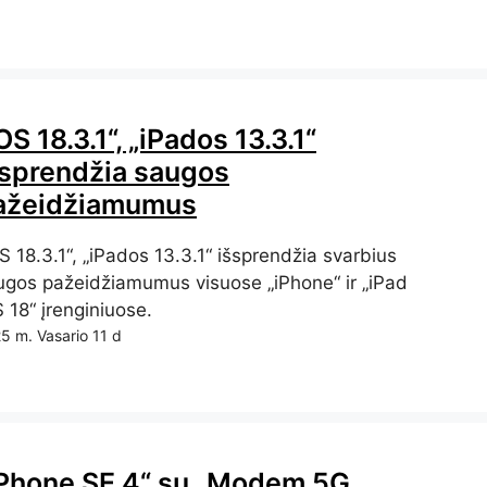
OS 18.3.1“, „iPados 13.3.1“
šsprendžia saugos
ažeidžiamumus
S 18.3.1“, „iPados 13.3.1“ išsprendžia svarbius
ugos pažeidžiamumus visuose „iPhone“ ir „iPad
 18“ įrenginiuose.
5 m. Vasario 11 d
iPhone SE 4“ su „Modem 5G