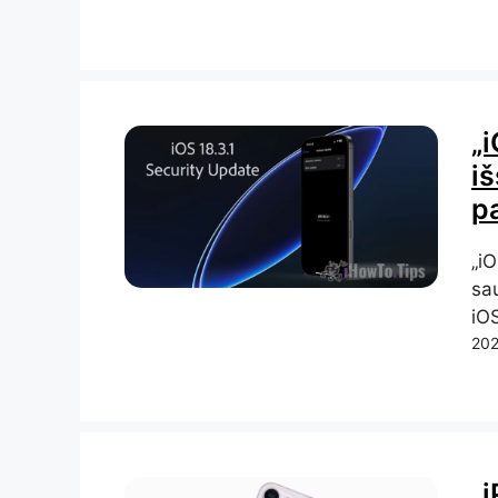
„i
i
p
„iO
sa
iOS
202
„