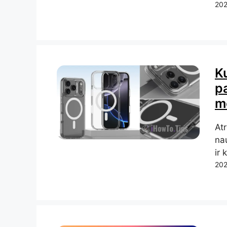
202
Ku
pa
m
Atr
nau
ir 
202