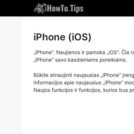
Pereikite
prie
turinio
iPhone (iOS)
„iPhone“. Naujienos ir pamoka „iOS“. Čia ra
„iPhone“ savo kasdieniams poreikiams.
Būkite atnaujinti naujausias „iPhone“ įren
informacijos apie naujausius „iPhone“ mod
Naujos funkcijos ir funkcijos, kurios bus p