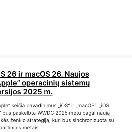
OS 26 ir macOS 26. Naujos
Apple“ operacinių sistemų
ersijos 2025 m.
pple“ keičia pavadinimus „iOS“ ir „macOS“: „iOS
“ bus paskelbta WWDC 2025 metu pagal naują
kės ženklo strategiją, kuri bus sinchronizuota su
artiniais metais.