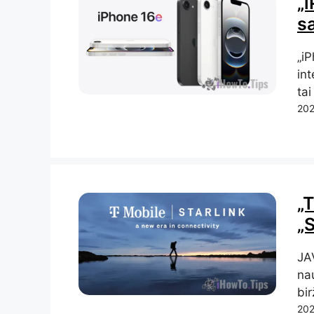
„i
s
„i
int
tai
202
„
„S
JA
na
bir
202