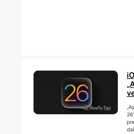
i
„
v
„A
26
pre
dab