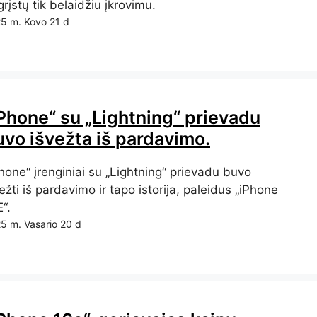
rįstų tik belaidžiu įkrovimu.
5 m. Kovo 21 d
IPhone“ su „Lightning“ prievadu
uvo išvežta iš pardavimo.
hone“ įrenginiai su „Lightning“ prievadu buvo
ežti iš pardavimo ir tapo istorija, paleidus „iPhone
“.
5 m. Vasario 20 d