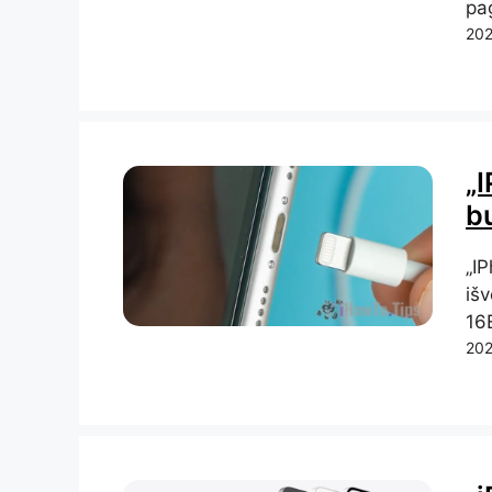
pag
202
„
b
„IP
išv
16E
202