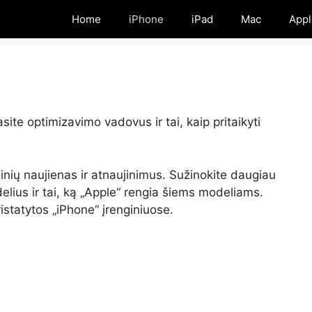
Home
iPhone
iPad
Mac
Appl
site optimizavimo vadovus ir tai, kaip pritaikyti
ginių naujienas ir atnaujinimus. Sužinokite daugiau
elius ir tai, ką „Apple“ rengia šiems modeliams.
ristatytos „iPhone“ įrenginiuose.