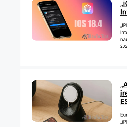
„i
In
„I
Int
na
202
„A
įr
E
Eur
„i