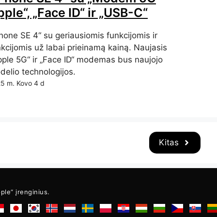
ple“, „Face ID“ ir „USB-C“
hone SE 4“ su geriausiomis funkcijomis ir
nkcijomis už labai prieinamą kainą. Naujasis
pple 5G“ ir „Face ID“ modemas bus naujojo
delio technologijos.
5 m. Kovo 4 d
Kitas
ple“ įrenginius.