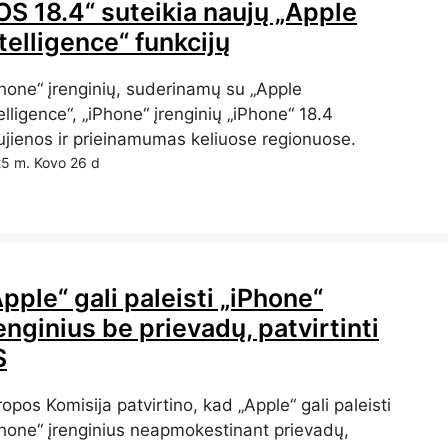
OS 18.4“ suteikia naujų „Apple
telligence“ funkcijų
Phone“ įrenginių, suderinamų su „Apple
elligence“, „iPhone“ įrenginių „iPhone“ 18.4
ujienos ir prieinamumas keliuose regionuose.
5 m. Kovo 26 d
pple“ gali paleisti „iPhone“
enginius be prievadų, patvirtinti
S
opos Komisija patvirtino, kad „Apple“ gali paleisti
Phone“ įrenginius neapmokestinant prievadų,