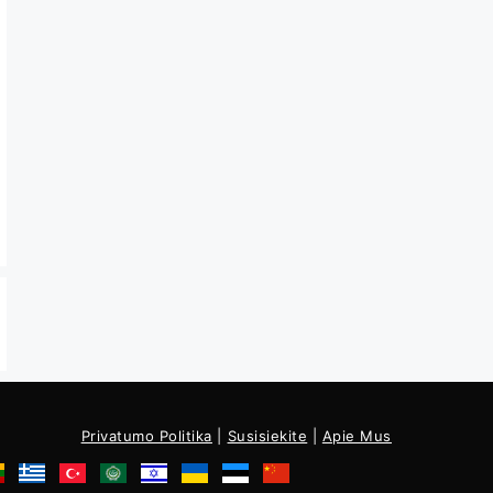
Privatumo Politika
|
Susisiekite
|
Apie Mus