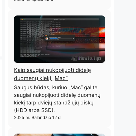
Kaip saugiai nukopijuoti didelę
duomenų kiekį „Mac“
Saugus būdas, kuriuo „Mac“ galite
saugiai nukopijuoti didelę duomenų
kiekį tarp dviejų standžiųjų diskų
(HDD arba SSD).
2025 m. Balandžio 12 d