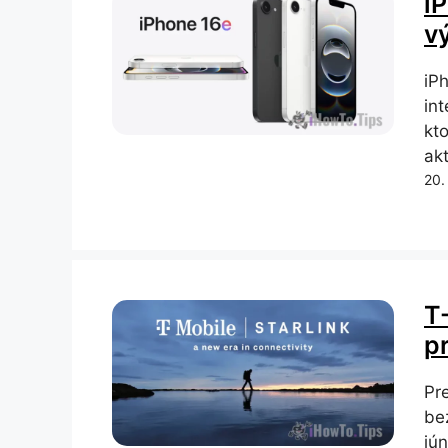
i
v
iP
in
kt
akt
20.
T
pr
Pr
be
jún