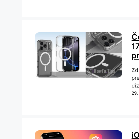
Čo
17
p
Zd
pr
di
29.
i