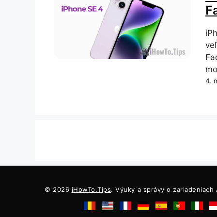
F
iP
ve
Fa
mo
4. 
© 2026
iHowTo.Tips
. Výuky a správy o zariadeniach