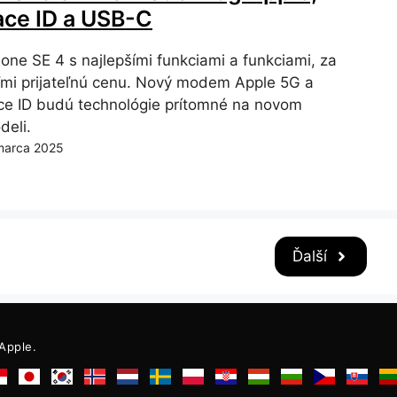
ace ID a USB-C
hone SE 4 s najlepšími funkciami a funkciami, za
ľmi prijateľnú cenu. Nový modem Apple 5G a
ce ID budú technológie prítomné na novom
deli.
marca 2025
Ďalší
 Apple.