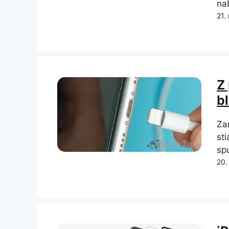
nab
21.
Z
b
Za
sti
sp
20.