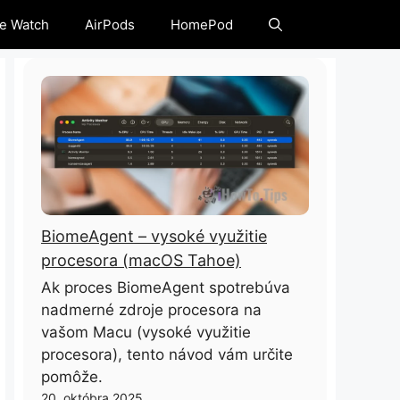
e Watch
AirPods
HomePod
BiomeAgent – ​​vysoké využitie
procesora (macOS Tahoe)
Ak proces BiomeAgent spotrebúva
nadmerné zdroje procesora na
vašom Macu (vysoké využitie
procesora), tento návod vám určite
pomôže.
20. októbra 2025