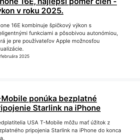
Phone 16E, najlepší pomer cien -
ýkon v roku 2025.
hone 16E kombinuje špičkový výkon s
teligentnými funkciami a pôsobivou autonómiou,
orá je pre používateľov Apple možnosťou
ualizácie.
 februára 2025
-Mobile ponúka bezplatné
ipojenie Starlink na iPhone
edplatitelia USA T-Mobile môžu mať úžitok z
zplatného pripojenia Starlink na iPhone do konca
a.