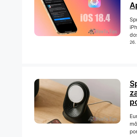
A
Spr
iPh
do
26.
S
z
p
Eu
mô
po