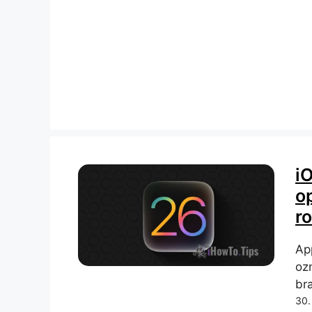
i
o
r
Ap
oz
br
30.