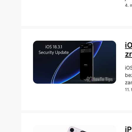
4. 
iO
z
iOS
be
za
11.
i