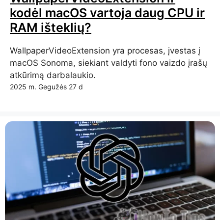
kodėl macOS vartoja daug CPU ir
RAM išteklių?
WallpaperVideoExtension yra procesas, įvestas į
macOS Sonoma, siekiant valdyti fono vaizdo įrašų
atkūrimą darbalaukio.
2025 m. Gegužės 27 d