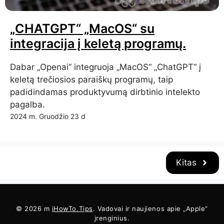
„CHATGPT“ „MacOS“ su
integracija į keletą programų.
Dabar „Openai“ integruoja „MacOS“ „ChatGPT“ į
keletą trečiosios paraiškų programų, taip
padidindamas produktyvumą dirbtinio intelekto
pagalba.
2024 m. Gruodžio 23 d
Kitas
© 2026 m
iHowTo.Tips
. Vadovai ir naujienos apie „Apple“
įrenginius.