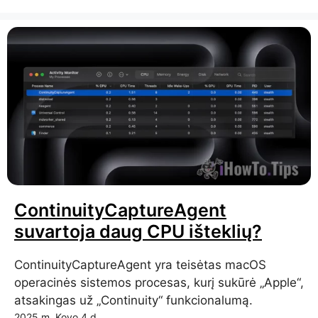
ContinuityCaptureAgent
suvartoja daug CPU išteklių?
ContinuityCaptureAgent yra teisėtas macOS
operacinės sistemos procesas, kurį sukūrė „Apple“,
atsakingas už „Continuity“ funkcionalumą.
2025 m. Kovo 4 d