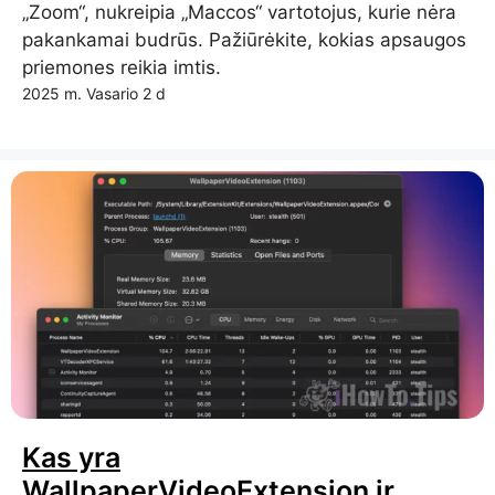
„Zoom“, nukreipia „Maccos“ vartotojus, kurie nėra
pakankamai budrūs. Pažiūrėkite, kokias apsaugos
priemones reikia imtis.
2025 m. Vasario 2 d
Kas yra
WallpaperVideoExtension ir