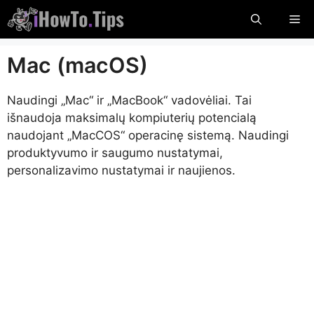
Pereiti
Me
prie
turinio
Mac (macOS)
Naudingi „Mac“ ir „MacBook“ vadovėliai. Tai
išnaudoja maksimalų kompiuterių potencialą
naudojant „MacCOS“ operacinę sistemą. Naudingi
produktyvumo ir saugumo nustatymai,
personalizavimo nustatymai ir naujienos.