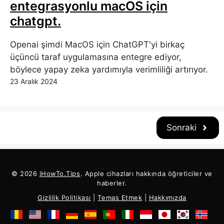
entegrasyonlu macOS için
chatgpt.
Openai şimdi MacOS için ChatGPT'yi birkaç
üçüncü taraf uygulamasına entegre ediyor,
böylece yapay zeka yardımıyla verimliliği artırıyor.
23 Aralık 2024
Sonraki
© 2026
iHowTo.Tips
. Apple cihazları hakkında öğreticiler ve
haberler.
Gizlilik Politikası
|
Temas Etmek
|
Hakkımızda