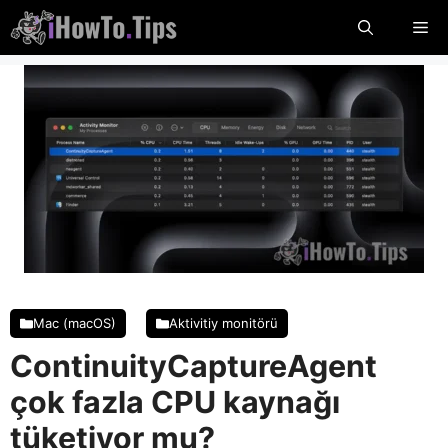
İçeriğe
Me
atla
Mac (macOS)
Aktivitiy monitörü
ContinuityCaptureAgent
çok fazla CPU kaynağı
tüketiyor mu?