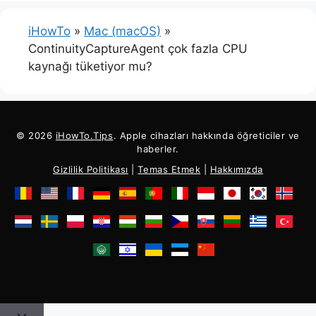
iHowTo
»
Mac (macOS)
»
ContinuityCaptureAgent çok fazla CPU
kaynağı tüketiyor mu?
© 2026
iHowTo.Tips
. Apple cihazları hakkında öğreticiler ve
haberler.
Gizlilik Politikası
|
Temas Etmek
|
Hakkımızda