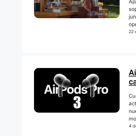
Ap
so
ju
op
22 
A
c
Cu
ac
nu
mo
4 d