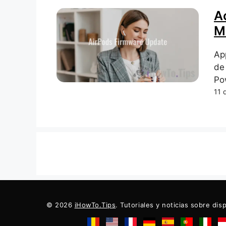
A
M
Ap
de
Po
11 
© 2026
iHowTo.Tips
. Tutoriales y noticias sobre dis