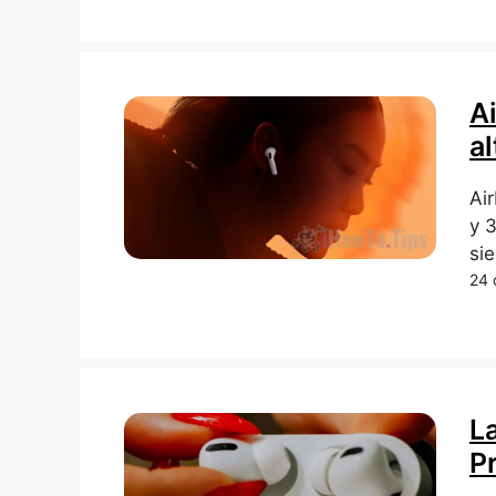
A
al
Ai
y 
si
24 
L
Pr