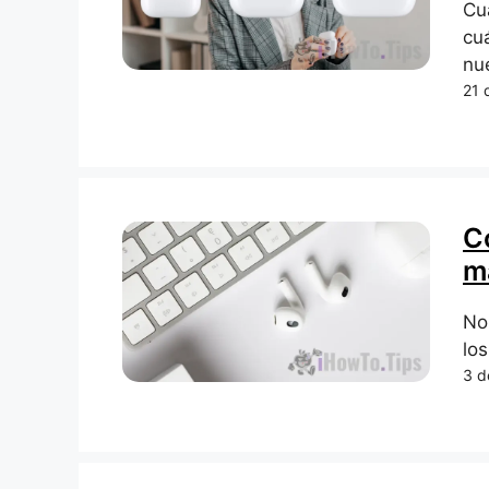
Cu
cuá
nu
21 
C
m
No
los
3 d