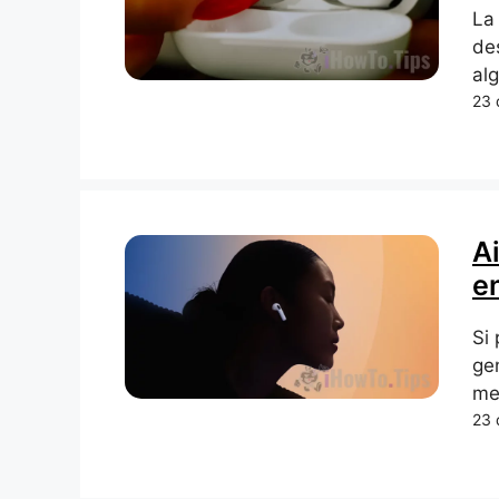
La 
de
al
23 
A
en
Si
ge
me
23 