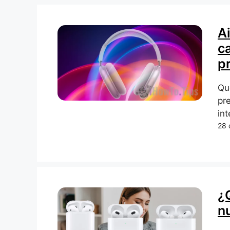
A
ca
p
Qu
pr
int
28 
¿
n