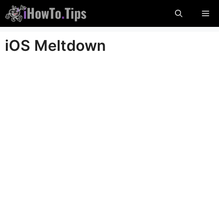
Aller
Me
au
contenu
iOS Meltdown