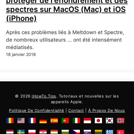
protéger de l'effondrement et des
spectres sur MacOS (Mac) et iOS
(iPhone)
Après ces problèmes liés à Meltdown et Spectre,
de nombreux utilisateurs ... ont été intensément
médiatisés.
18 janvier 2018
© 2026
iHowTo.Tips
. Tutoriaux et nouvelles sur les
appareils Apple.
Politique De Confidentialité
|
Contact
|
À Propos De Nous