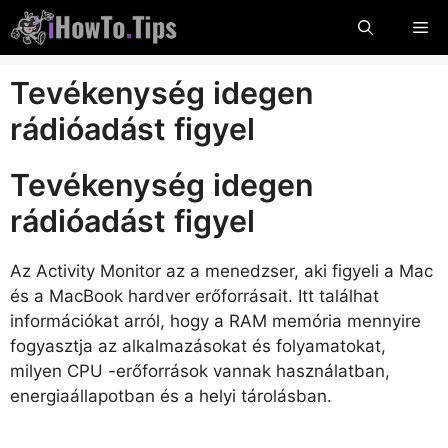
Ugorjon
Me
a
tartalomra
Tevékenység idegen
rádióadást figyel
Tevékenység idegen
rádióadást figyel
Az Activity Monitor az a menedzser, aki figyeli a Mac
és a MacBook hardver erőforrásait. Itt találhat
információkat arról, hogy a RAM memória mennyire
fogyasztja az alkalmazásokat és folyamatokat,
milyen CPU -erőforrások vannak használatban,
energiaállapotban és a helyi tárolásban.