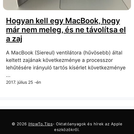
Hogyan kell egy MacBook, hogy
már nem meleg, és ne távolítsa el
a zaj
A MacBook (Siereul) ventilátora (hűvösebb) által
keltett zajának következménye a processzor
lehűtésére irányuló tartós kísérlet következménye
...
2017. július 25 -én
© 2026
iHowTo.Tips
- Oktatóanyagok és hírek az Apple
eszközökről.