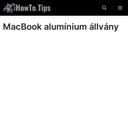
Ugorjon
Me
a
tartalomra
MacBook alumínium állvány