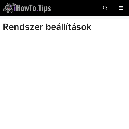
Ugrás
Me
a
tartalomra
Rendszer beállítások