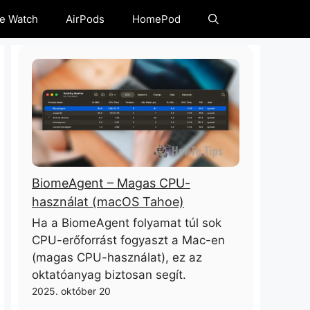
e Watch
AirPods
HomePod
BiomeAgent – ​​Magas CPU-
használat (macOS Tahoe)
Ha a BiomeAgent folyamat túl sok
CPU-erőforrást fogyaszt a Mac-en
(magas CPU-használat), ez az
oktatóanyag biztosan segít.
2025. október 20