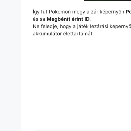
Így fut Pokemon megy a zár képernyőn
P
és sa
Megbénít érint ID
.
Ne feledje, hogy a játék lezárási képernyő
akkumulátor élettartamát.