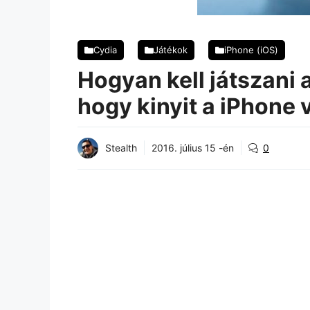
Cydia
Játékok
iPhone (iOS)
Hogyan kell játszani
hogy kinyit a iPhone 
Stealth
2016. július 15 -én
0