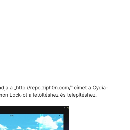
dja a „http://repo.ziph0n.com/” címet a Cydia-
on Lock-ot a letöltéshez és telepítéshez.