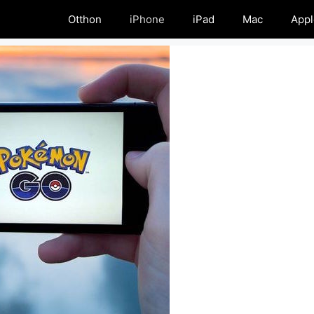
Otthon
iPhone
iPad
Mac
Appl