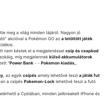
tette meg a világ minden tájáról. Nagyon jó
gadó" akcióval a Pokémon GO az
a letöltött játék
ülékre.
tt nem késtek el a megjelenéssel
csíp és csapkod
l sokáig, míg megjelennek
külső akkumulátorok
ett "
Power Bank
- -
Pokemon kiadás
„.
gy
, az egyik
csípés
amely lehetővé teszi
a játék fut
ban a csípés
Pokemon-Lock
lehetővé teszi a futó
lérhető a Cydiában, minden jailbreakelt iPhone és