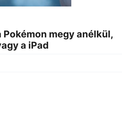
 a Pokémon megy anélkül,
vagy a iPad