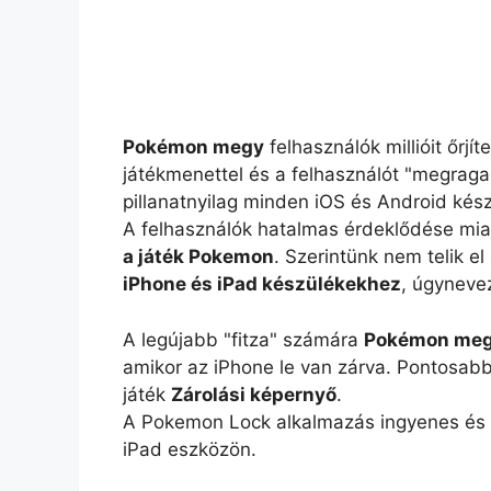
Pokémon megy
felhasználók millióit őrjí
játékmenettel és a felhasználót "megra
pillanatnyilag minden iOS és Android kész
A felhasználók hatalmas érdeklődése mia
a játék Pokemon
. Szerintünk nem telik e
iPhone és iPad készülékekhez
, úgynevez
A legújabb "fitza" számára
Pokémon me
amikor az iPhone le van zárva. Pontosab
játék
Zárolási képernyő
.
A Pokemon Lock alkalmazás ingyenes és e
iPad eszközön.