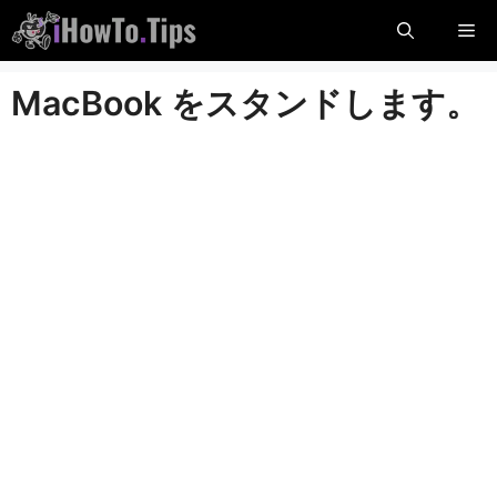
コ
メ
ン
テ
ニ
MacBook をスタンドします。
ン
ツ
に
ュ
ス
キ
ー
ッ
プ
し
ま
す