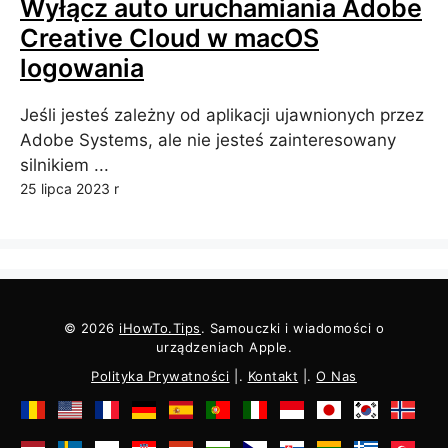
Wyłącz auto uruchamiania Adobe
Creative Cloud w macOS
logowania
Jeśli jesteś zależny od aplikacji ujawnionych przez
Adobe Systems, ale nie jesteś zainteresowany
silnikiem ...
25 lipca 2023 r
© 2026
iHowTo.Tips
. Samouczki i wiadomości o
urządzeniach Apple.
Polityka Prywatności
|.
Kontakt
|.
O Nas