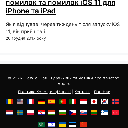
помилок та помилок iOS 11 для
iPhone та iPad
Як я відчував, через тиждень після запуску iOS
11, він прийшов і…
20 грудня 2017 року
© 2026
iHowTo.Tips
. Підручники та новини про пристрої
Apple.
Політика Конфіденційності
|
Контакт
|
Про Нас