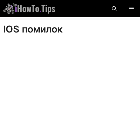
Перейти
М
до
вмісту
IOS помилок