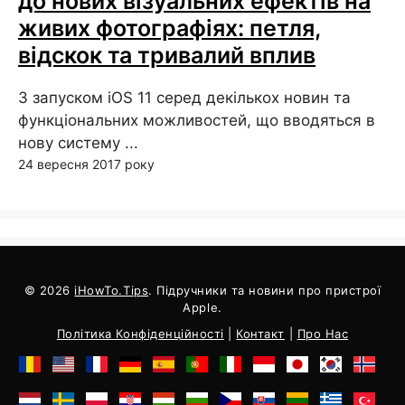
до нових візуальних ефектів на
живих фотографіях: петля,
відскок та тривалий вплив
З запуском iOS 11 серед декількох новин та
функціональних можливостей, що вводяться в
нову систему ...
24 вересня 2017 року
© 2026
iHowTo.Tips
. Підручники та новини про пристрої
Apple.
Політика Конфіденційності
|
Контакт
|
Про Нас