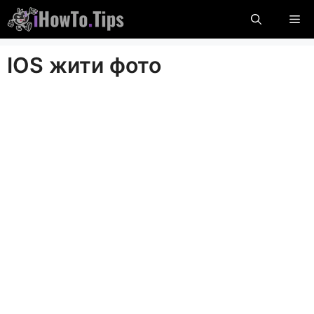
Пропустити
М
вміст
IOS жити фото