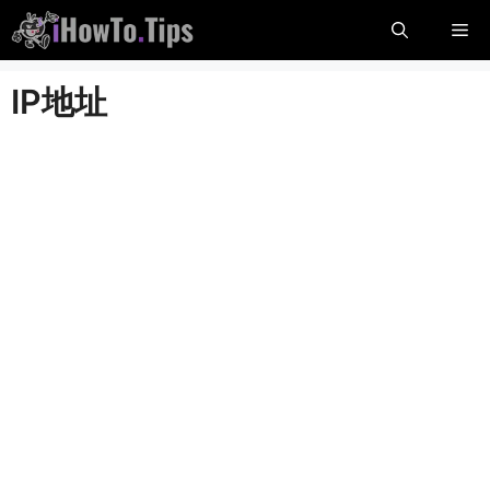
跳
菜
到
内
单
IP地址
容