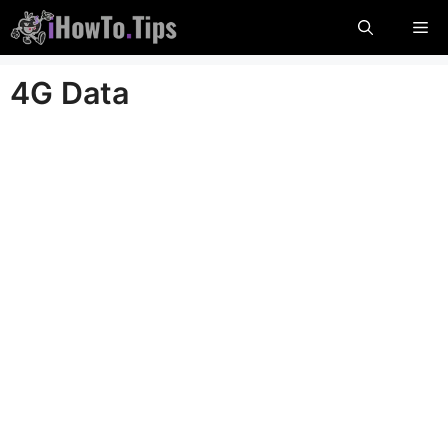
Sari
Me
la
conținut
4G Data