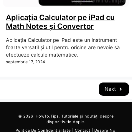
Aplicația Calculator pe iPad cu
Math Notes și Convertor
Aplicația Calculator pe iPad este un instrument
foarte versatil și util pentru oricine are nevoie să
efectueze calcule matematice.
septembrie 17, 2024
Next
© 2026
iHowTo.Tips
. Tutoriale și noutăți despre
dispozitivele Apple.
Politica De Confidențialitate
|
Contact
|
Despre Noi