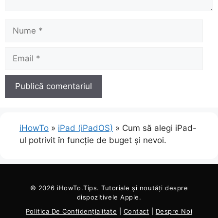
Nume
Email
iHowTo
»
iPad (iPadOS)
»
Cum să alegi iPad-
ul potrivit în funcție de buget și nevoi.
© 2026
iHowTo.Tips
. Tutoriale și noutăți despre
dispozitivele Apple.
Politica De Confidențialitate
|
Contact
|
Despre Noi