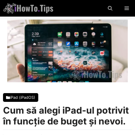
Sari
Me
la
conținut
iPad (iPadOS)
Cum să alegi iPad-ul potrivit
în funcție de buget și nevoi.