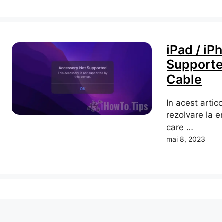
iPad / iP
Supporte
Cable
In acest artic
rezolvare la 
care …
mai 8, 2023