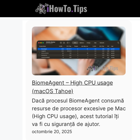
Sari
la
conținut
BiomeAgent – High CPU usage
(macOS Tahoe)
Dacă procesul BiomeAgent consumă
resurse de procesor excesive pe Mac
(High CPU usage), acest tutorial îți
va fi cu siguranță de ajutor.
octombrie 20, 2025