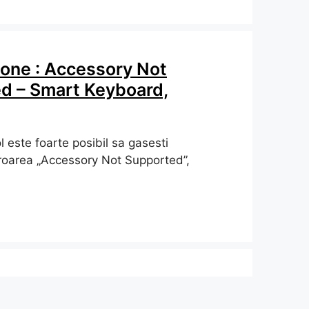
hone : Accessory Not
d – Smart Keyboard,
ol este foarte posibil sa gasesti
eroarea „Accessory Not Supported”,