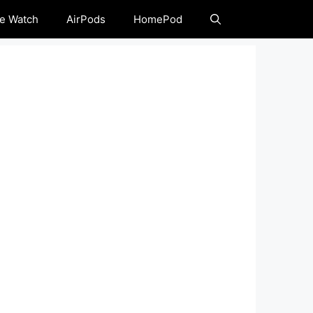
e Watch
AirPods
HomePod