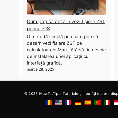
Cum poți să dezarhivezi fișiere ZST
pe macOS
O metodă simplă prin care poți să
dezarhivezi fișiere ZST pe
calculatoarele Mac, fără să fie nevoie
de instalarea unei aplicații cu
interfață grafică.
martie 28, 2025
© 2026
iHowTo.Tips
. Tutoriale și noutăți despre dis