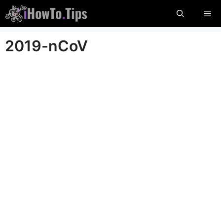
Пропуснете
М
до
съдържание
2019-nCoV