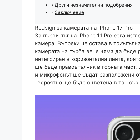
Други незначителни подобрения
Заключение
Redsign за камерата на iPhone 17 Pro
За първи път на iPhone 11 Pro сега из
камера. Въпреки че остава в триъгълн
камерата на гърба вече няма да бъде 
интегриран в хоризонтална лента, коят
ще бъде правоъгълник в горната част. 
и микрофонът ще бъдат разположени от 
-вероятно ще бъде оцветена в тон със