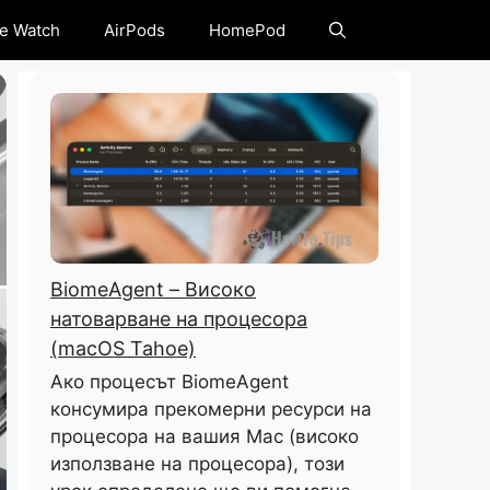
e Watch
AirPods
HomePod
BiomeAgent – ​​Високо
натоварване на процесора
(macOS Tahoe)
Ако процесът BiomeAgent
консумира прекомерни ресурси на
процесора на вашия Mac (високо
използване на процесора), този