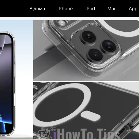
У дома
iPhone
iPad
Mac
Appl