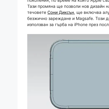
поколения, по време на които Apple с
Тази промяна ще позволи нов дизайн на
течовете
Сони Диксън
, ще включва ал
безжично зареждане и Magsafe. Този д
използван за гърба на iPhone през пос