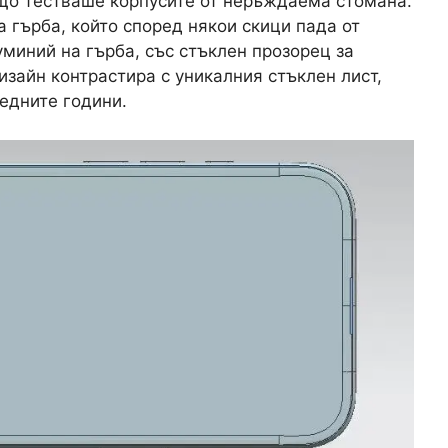
ъщо тестваше корпусите от неръждаема стомана.
 гърба, който според някои скици пада от
уминий на гърба, със стъклен прозорец за
изайн контрастира с уникалния стъклен лист,
ледните години.