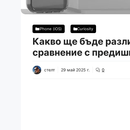
iPhone (iOS)
Curiosity
Какво ще бъде разли
сравнение с предиш
стелт
29 май 2025 г.
0