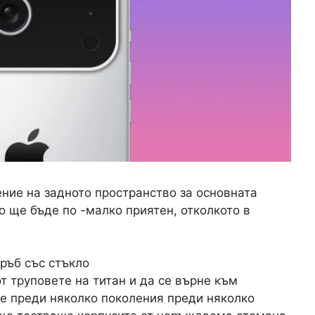
ение на задното пространство за основната
ro ще бъде по -малко приятен, отколкото в
ръб със стъкло
от труповете на титан и да се върне към
де преди няколко поколения преди няколко