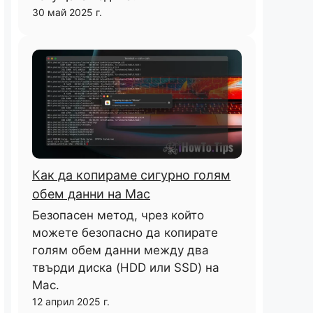
30 май 2025 г.
Как да копираме сигурно голям
обем данни на Mac
Безопасен метод, чрез който
можете безопасно да копирате
голям обем данни между два
твърди диска (HDD или SSD) на
Mac.
12 април 2025 г.