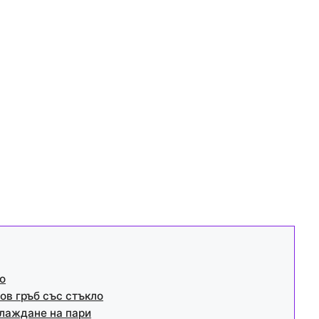
ro
ов гръб със стъкло
хлаждане на пари