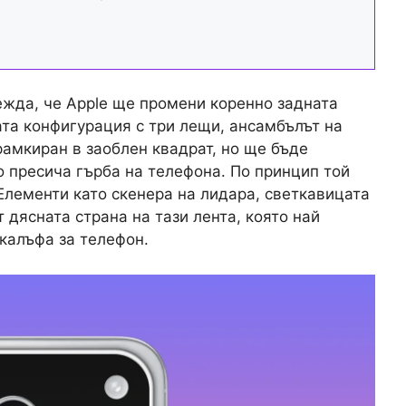
глежда, че Apple ще промени коренно задната
ата конфигурация с три лещи, ансамбълът на
рамкиран в заоблен квадрат, но ще бъде
о пресича гърба на телефона. По принцип той
Елементи като скенера на лидара, светкавицата
дясната страна на тази лента, която най
 калъфа за телефон.