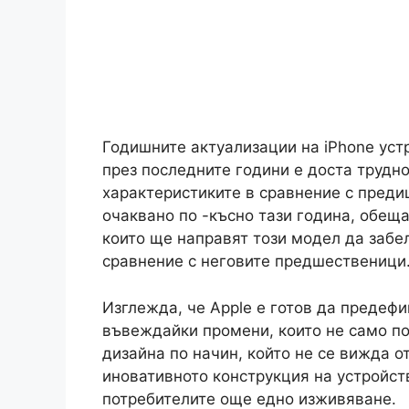
Годишните актуализации на iPhone уст
през последните години е доста трудно
характеристиките в сравнение с предиш
очаквано по -късно тази година, обещ
които ще направят този модел да забе
сравнение с неговите предшественици
Изглежда, че Apple е готов да предефин
въвеждайки промени, които не само п
дизайна по начин, който не се вижда о
иновативното конструкция на устройств
потребителите още едно изживяване.