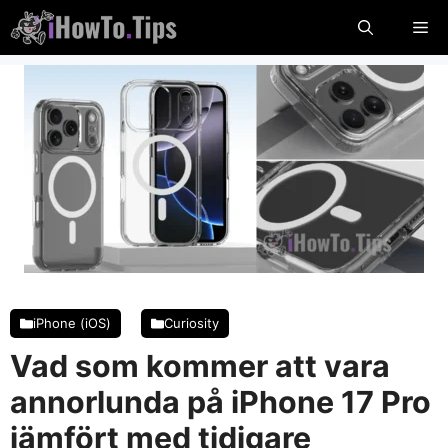
Hoppa
Me
till
innehåll
iPhone (iOS)
Curiosity
Vad som kommer att vara
annorlunda på iPhone 17 Pro
jämfört med tidigare