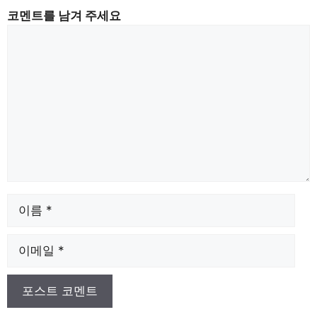
코멘트를 남겨 주세요
댓
글
이
름
메
일
주
소