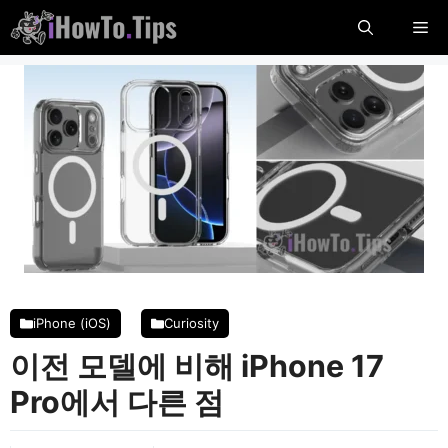
콘
메
텐
츠
뉴
로
건
너
뜁
니
다
iPhone (iOS)
Curiosity
이전 모델에 비해 iPhone 17
Pro에서 다른 점